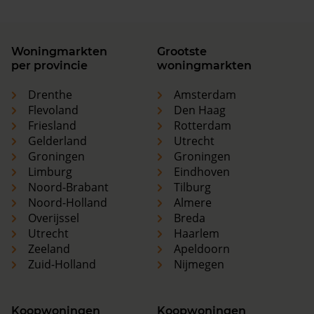
Woningmarkten
Grootste
per provincie
woningmarkten
Drenthe
Amsterdam
Flevoland
Den Haag
Friesland
Rotterdam
Gelderland
Utrecht
Groningen
Groningen
Limburg
Eindhoven
Noord-Brabant
Tilburg
Noord-Holland
Almere
Overijssel
Breda
Utrecht
Haarlem
Zeeland
Apeldoorn
Zuid-Holland
Nijmegen
Koopwoningen
Koopwoningen