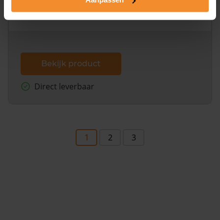
omliggende percelen met de kadastrale erfgrenzen,
dit inclusief de luchtfoto!
Bekijk product
Direct leverbaar
1
2
3