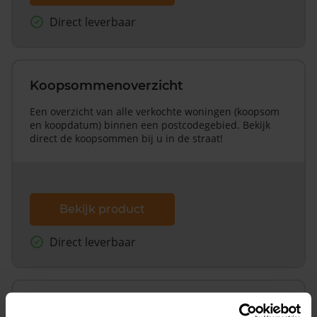
Direct leverbaar
Koopsommenoverzicht
Een overzicht van alle verkochte woningen (koopsom
en koopdatum) binnen een postcodegebied. Bekijk
direct de koopsommen bij u in de straat!
Bekijk product
Direct leverbaar
Koopsommenoverzicht (1 jaar gratis