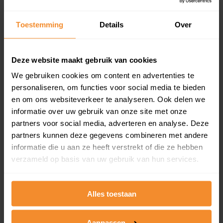
updates)
Inclusief 1 jaar gratis updates
Toestemming
Details
Over
Een overzicht van alle verkochte woningen (koopsom
en koopdatum) binnen een postcodegebied. Dit
inclusief een jaar lang gratis updates van nieuwe
Deze website maakt gebruik van cookies
koopsommen.
We gebruiken cookies om content en advertenties te
personaliseren, om functies voor social media te bieden
en om ons websiteverkeer te analyseren. Ook delen we
informatie over uw gebruik van onze site met onze
Bekijk product
partners voor social media, adverteren en analyse. Deze
partners kunnen deze gegevens combineren met andere
Direct leverbaar
informatie die u aan ze heeft verstrekt of die ze hebben
verzameld op basis van uw gebruik van hun services.
Kadastrale kaart pakket
Alles toestaan
Alleen globale ligging perceel
Een uitgebreid overzicht van het perceel en
Aanpassen