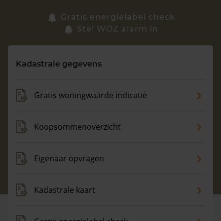
Zoek een woning
Gratis energielabel check
Stel WOZ alarm in
Vragen? Neem contact met ons op
Kadastrale gegevens
088 220 4200
Maandag t/m vrijdag - 08:00 -18:00
Gratis woningwaarde indicatie
Koopsommenoverzicht
Eigenaar opvragen
Kadastrale kaart