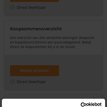
Direct leverbaar
Koopsommenoverzicht
Een overzicht van alle verkochte woningen (koopsom
en koopdatum) binnen een postcodegebied. Bekijk
direct de koopsommen bij u in de straat!
Bekijk product
Direct leverbaar
Koopsommenoverzicht (1 jaar gratis