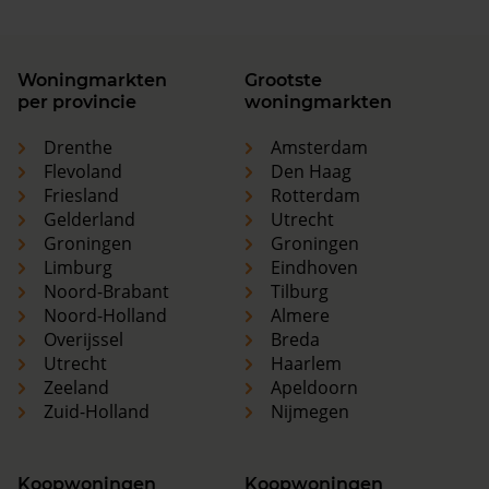
Woningmarkten
Grootste
per provincie
woningmarkten
Drenthe
Amsterdam
Flevoland
Den Haag
Friesland
Rotterdam
Gelderland
Utrecht
Groningen
Groningen
Limburg
Eindhoven
Noord-Brabant
Tilburg
Noord-Holland
Almere
Overijssel
Breda
Utrecht
Haarlem
Zeeland
Apeldoorn
Zuid-Holland
Nijmegen
Koopwoningen
Koopwoningen