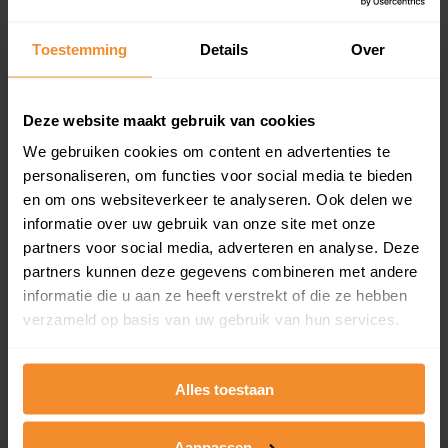
updates)
Inclusief 1 jaar gratis updates
Toestemming
Details
Over
Een overzicht van alle verkochte woningen (koopsom
en koopdatum) binnen een postcodegebied. Dit
inclusief een jaar lang gratis updates van nieuwe
Deze website maakt gebruik van cookies
koopsommen.
We gebruiken cookies om content en advertenties te
personaliseren, om functies voor social media te bieden
en om ons websiteverkeer te analyseren. Ook delen we
informatie over uw gebruik van onze site met onze
Bekijk product
partners voor social media, adverteren en analyse. Deze
partners kunnen deze gegevens combineren met andere
Direct leverbaar
informatie die u aan ze heeft verstrekt of die ze hebben
verzameld op basis van uw gebruik van hun services.
Kadastrale kaart pakket
Alles toestaan
Alleen globale ligging perceel
Een uitgebreid overzicht van het perceel en
Aanpassen