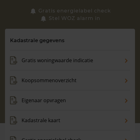
Zoek een woning
Gratis energielabel check
Stel WOZ alarm in
Vragen? Neem contact met ons op
Kadastrale gegevens
088 220 4200
Maandag t/m vrijdag - 08:00 -18:00
Gratis woningwaarde indicatie
Koopsommenoverzicht
Eigenaar opvragen
Kadastrale kaart