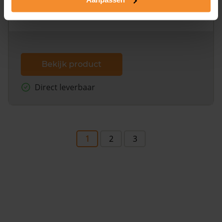
omliggende percelen met de kadastrale erfgrenzen,
dit inclusief de luchtfoto!
Bekijk product
Direct leverbaar
1
2
3