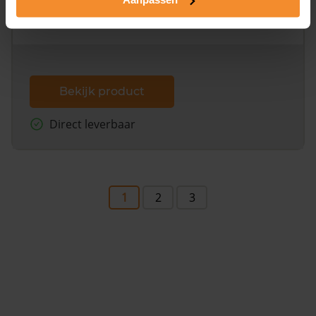
omliggende percelen met de kadastrale erfgrenzen,
dit inclusief de luchtfoto!
Bekijk product
Direct leverbaar
1
2
3