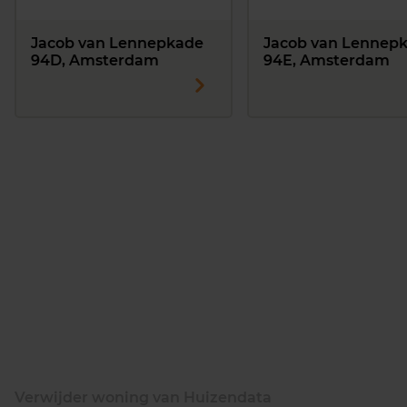
Jacob van Lennepkade
Jacob van Lennep
94D, Amsterdam
94E, Amsterdam
Verwijder woning van Huizendata