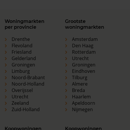
Woningmarkten
Grootste
per provincie
woningmarkten
Drenthe
Amsterdam
Flevoland
Den Haag
Friesland
Rotterdam
Gelderland
Utrecht
Groningen
Groningen
Limburg
Eindhoven
Noord-Brabant
Tilburg
Noord-Holland
Almere
Overijssel
Breda
Utrecht
Haarlem
Zeeland
Apeldoorn
Zuid-Holland
Nijmegen
Koopwoningen
Koopwoningen