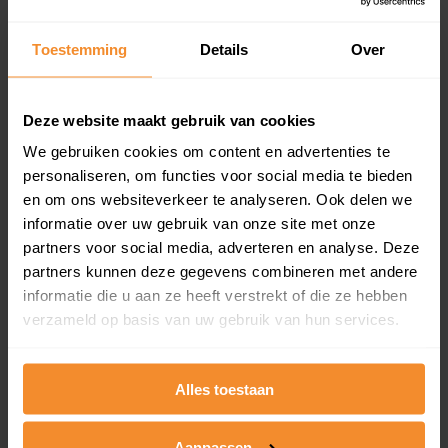
updates)
Inclusief 1 jaar gratis updates
Toestemming
Details
Over
Een overzicht van alle verkochte woningen (koopsom
en koopdatum) binnen een postcodegebied. Dit
inclusief een jaar lang gratis updates van nieuwe
Deze website maakt gebruik van cookies
koopsommen.
We gebruiken cookies om content en advertenties te
personaliseren, om functies voor social media te bieden
en om ons websiteverkeer te analyseren. Ook delen we
informatie over uw gebruik van onze site met onze
Bekijk product
partners voor social media, adverteren en analyse. Deze
partners kunnen deze gegevens combineren met andere
Direct leverbaar
informatie die u aan ze heeft verstrekt of die ze hebben
verzameld op basis van uw gebruik van hun services.
Kadastrale kaart pakket
Alles toestaan
Alleen globale ligging perceel
Een uitgebreid overzicht van het perceel en
Aanpassen