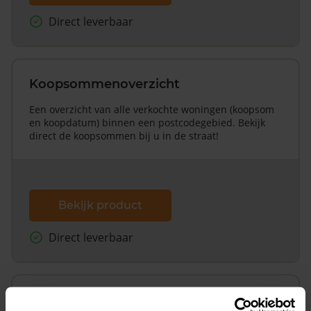
Direct leverbaar
Koopsommenoverzicht
Een overzicht van alle verkochte woningen (koopsom
en koopdatum) binnen een postcodegebied. Bekijk
direct de koopsommen bij u in de straat!
Bekijk product
Direct leverbaar
Koopsommenoverzicht (1 jaar gratis