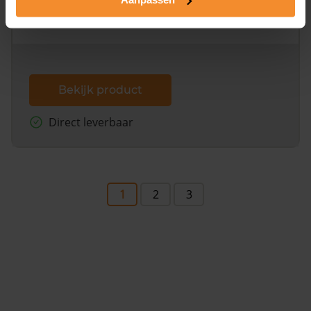
omliggende percelen met de kadastrale erfgrenzen,
dit inclusief de luchtfoto!
Bekijk product
Direct leverbaar
1
2
3