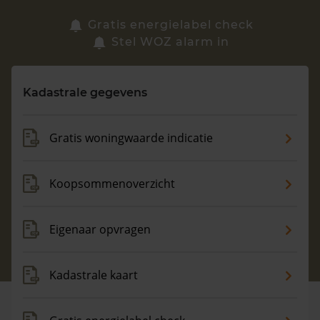
Zoek een woning
Gratis energielabel check
Stel WOZ alarm in
Vragen? Neem contact met ons op
Kadastrale gegevens
088 220 4200
Maandag t/m vrijdag - 08:00 -18:00
Gratis woningwaarde indicatie
Koopsommenoverzicht
Eigenaar opvragen
Kadastrale kaart