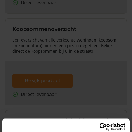
Direct leverbaar
Koopsommenoverzicht
Een overzicht van alle verkochte woningen (koopsom
en koopdatum) binnen een postcodegebied. Bekijk
direct de koopsommen bij u in de straat!
Bekijk product
Direct leverbaar
Koopsommenoverzicht (1 jaar gratis
updates)