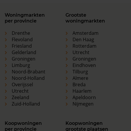
Woningmarkten
Grootste
per provincie
woningmarkten
Drenthe
Amsterdam
Flevoland
Den Haag
Friesland
Rotterdam
Gelderland
Utrecht
Groningen
Groningen
Limburg
Eindhoven
Noord-Brabant
Tilburg
Noord-Holland
Almere
Overijssel
Breda
Utrecht
Haarlem
Zeeland
Apeldoorn
Zuid-Holland
Nijmegen
Koopwoningen
Koopwoningen
per provincie
grootste plaatsen