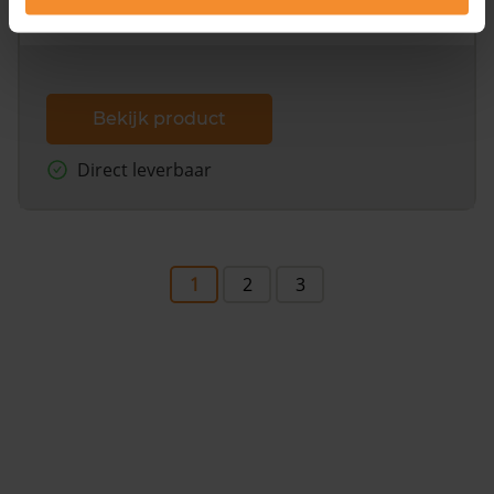
dit inclusief de luchtfoto!
Bekijk product
Direct leverbaar
1
2
3