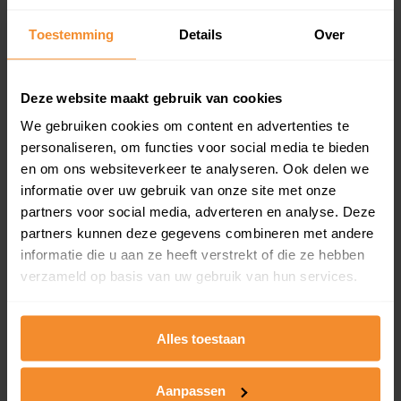
Inclusief 1 jaar gratis updates
Toestemming
Details
Over
Een overzicht van alle verkochte woningen (koopsom
en koopdatum) binnen een postcodegebied. Dit
inclusief een jaar lang gratis updates van nieuwe
Deze website maakt gebruik van cookies
koopsommen.
We gebruiken cookies om content en advertenties te
personaliseren, om functies voor social media te bieden
en om ons websiteverkeer te analyseren. Ook delen we
Bekijk product
informatie over uw gebruik van onze site met onze
partners voor social media, adverteren en analyse. Deze
Direct leverbaar
partners kunnen deze gegevens combineren met andere
informatie die u aan ze heeft verstrekt of die ze hebben
verzameld op basis van uw gebruik van hun services.
Kadastrale kaart pakket
Alles toestaan
Alleen globale ligging perceel
Een uitgebreid overzicht van het perceel en
omliggende percelen met de kadastrale erfgrenzen,
Aanpassen