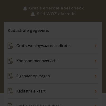
Zoek een woning
Gratis energielabel check
Stel WOZ alarm in
Vragen? Neem contact met ons op
Kadastrale gegevens
088 220 4200
Maandag t/m vrijdag - 08:00 -18:00
Gratis woningwaarde indicatie
Koopsommenoverzicht
Eigenaar opvragen
Kadastrale kaart