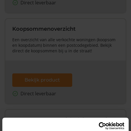
Direct leverbaar
Koopsommenoverzicht
Een overzicht van alle verkochte woningen (koopsom
en koopdatum) binnen een postcodegebied. Bekijk
direct de koopsommen bij u in de straat!
Bekijk product
Direct leverbaar
Koopsommenoverzicht (1 jaar gratis
updates)