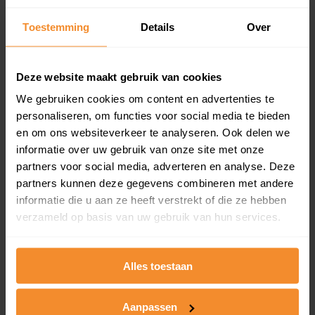
Inclusief 1 jaar gratis updates
Toestemming
Details
Over
Een overzicht van alle verkochte woningen (koopsom
en koopdatum) binnen een postcodegebied. Dit
inclusief een jaar lang gratis updates van nieuwe
Deze website maakt gebruik van cookies
koopsommen.
We gebruiken cookies om content en advertenties te
personaliseren, om functies voor social media te bieden
en om ons websiteverkeer te analyseren. Ook delen we
Bekijk product
informatie over uw gebruik van onze site met onze
partners voor social media, adverteren en analyse. Deze
Direct leverbaar
partners kunnen deze gegevens combineren met andere
informatie die u aan ze heeft verstrekt of die ze hebben
verzameld op basis van uw gebruik van hun services.
Kadastrale kaart pakket
Alles toestaan
Alleen globale ligging perceel
Een uitgebreid overzicht van het perceel en
omliggende percelen met de kadastrale erfgrenzen,
Aanpassen