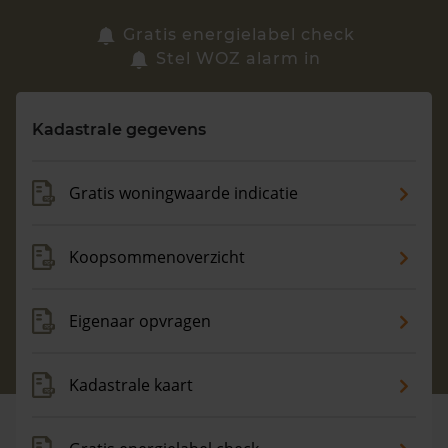
Zoek een woning
Gratis energielabel check
Stel WOZ alarm in
Vragen? Neem contact met ons op
Kadastrale gegevens
088 220 4200
Maandag t/m vrijdag - 08:00 -18:00
Gratis woningwaarde indicatie
Koopsommenoverzicht
Eigenaar opvragen
Kadastrale kaart