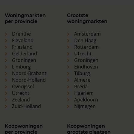
Woningmarkten
Grootste
per provincie
woningmarkten
Drenthe
Amsterdam
Flevoland
Den Haag
Friesland
Rotterdam
Gelderland
Utrecht
Groningen
Groningen
Limburg
Eindhoven
Noord-Brabant
Tilburg
Noord-Holland
Almere
Overijssel
Breda
Utrecht
Haarlem
Zeeland
Apeldoorn
Zuid-Holland
Nijmegen
Koopwoningen
Koopwoningen
per provincie
grootste plaatsen