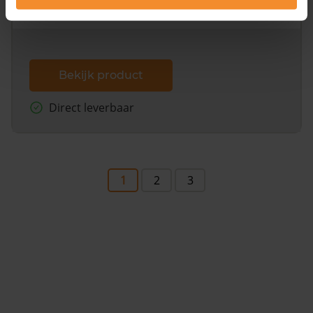
dit inclusief de luchtfoto!
Bekijk product
Direct leverbaar
1
2
3