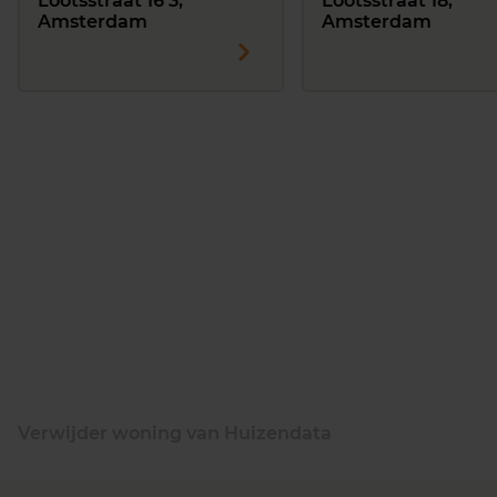
Lootsstraat 16 3,
Lootsstraat 18,
Amsterdam
Amsterdam
Verwijder woning van Huizendata