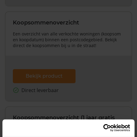
Koopsommenoverzicht
Een overzicht van alle verkochte woningen (koopsom
en koopdatum) binnen een postcodegebied. Bekijk
direct de koopsommen bij u in de straat!
Bekijk product
Direct leverbaar
Koopsommenoverzicht (1 jaar gratis
updates)
Inclusief 1 jaar gratis updates