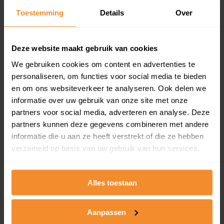
Toestemming
Details
Over
Een overzicht van alle verkochte woningen (koopsom
en koopdatum) binnen een postcodegebied. Dit
inclusief een jaar lang gratis updates van nieuwe
koopsommen.
Deze website maakt gebruik van cookies
We gebruiken cookies om content en advertenties te
personaliseren, om functies voor social media te bieden
en om ons websiteverkeer te analyseren. Ook delen we
Bekijk product
informatie over uw gebruik van onze site met onze
partners voor social media, adverteren en analyse. Deze
Direct leverbaar
partners kunnen deze gegevens combineren met andere
informatie die u aan ze heeft verstrekt of die ze hebben
verzameld op basis van uw gebruik van hun services.
Kadastrale kaart pakket
Alleen globale ligging perceel
Alles toestaan
Een uitgebreid overzicht van het perceel en
omliggende percelen met de kadastrale erfgrenzen,
Aanpassen
dit inclusief de luchtfoto!