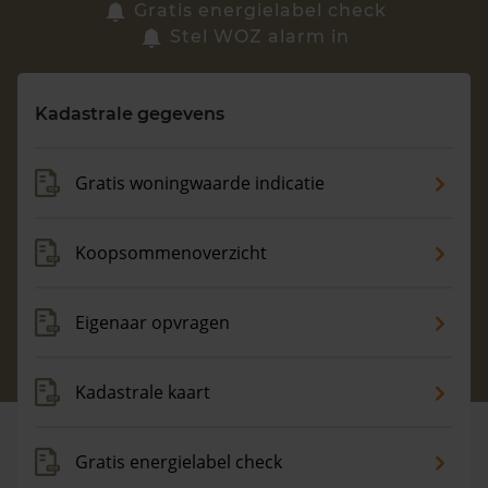
Zoek een woning
Gratis energielabel check
Stel WOZ alarm in
Vragen? Neem contact met ons op
Kadastrale gegevens
088 220 4200
Maandag t/m vrijdag - 08:00 -18:00
Gratis woningwaarde indicatie
Koopsommenoverzicht
Eigenaar opvragen
Kadastrale kaart
Gratis energielabel check