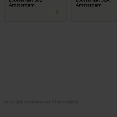
Lootsstraat 36B,
Lootsstraat 38A,
Amsterdam
Amsterdam
Verwijder woning van Huizendata