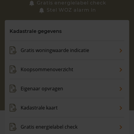
Zoek een woning
Gratis energielabel check
Stel WOZ alarm in
Vragen? Neem contact met ons op
Kadastrale gegevens
088 220 4200
Maandag t/m vrijdag - 08:00 -18:00
Gratis woningwaarde indicatie
Koopsommenoverzicht
Eigenaar opvragen
Kadastrale kaart
Gratis energielabel check