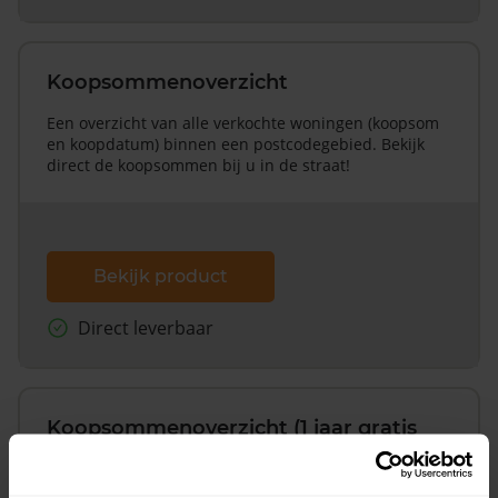
Koopsommenoverzicht
Een overzicht van alle verkochte woningen (koopsom
en koopdatum) binnen een postcodegebied. Bekijk
direct de koopsommen bij u in de straat!
Bekijk product
Direct leverbaar
Koopsommenoverzicht (1 jaar gratis
updates)
Inclusief 1 jaar gratis updates