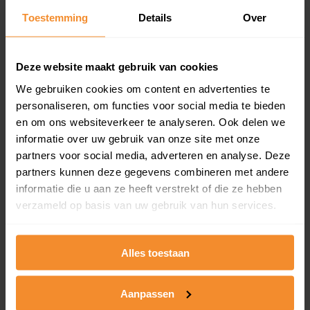
Toestemming
Details
Over
Een overzicht van alle verkochte woningen (koopsom
en koopdatum) binnen een postcodegebied. Dit
inclusief een jaar lang gratis updates van nieuwe
koopsommen.
Deze website maakt gebruik van cookies
We gebruiken cookies om content en advertenties te
personaliseren, om functies voor social media te bieden
en om ons websiteverkeer te analyseren. Ook delen we
Bekijk product
informatie over uw gebruik van onze site met onze
partners voor social media, adverteren en analyse. Deze
Direct leverbaar
partners kunnen deze gegevens combineren met andere
informatie die u aan ze heeft verstrekt of die ze hebben
verzameld op basis van uw gebruik van hun services.
Kadastrale kaart pakket
Alleen globale ligging perceel
Alles toestaan
Een uitgebreid overzicht van het perceel en
omliggende percelen met de kadastrale erfgrenzen,
Aanpassen
dit inclusief de luchtfoto!