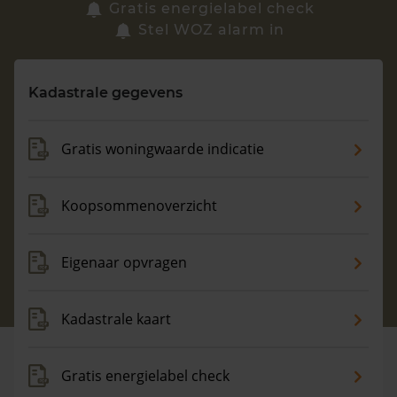
Zoek een woning
Gratis energielabel check
Stel WOZ alarm in
Vragen? Neem contact met ons op
Kadastrale gegevens
088 220 4200
Maandag t/m vrijdag - 08:00 -18:00
Gratis woningwaarde indicatie
Koopsommenoverzicht
Eigenaar opvragen
Kadastrale kaart
Gratis energielabel check