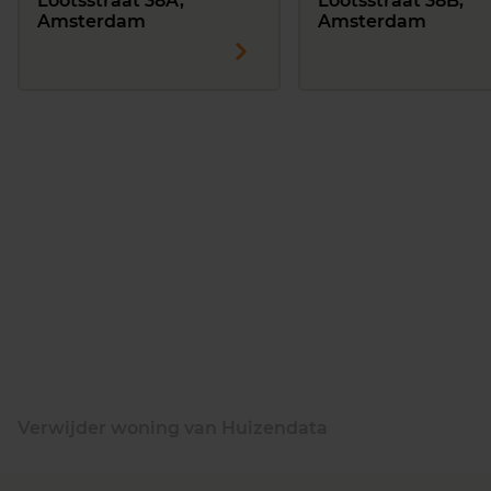
Lootsstraat 38A,
Lootsstraat 38B,
Amsterdam
Amsterdam
Verwijder woning van Huizendata