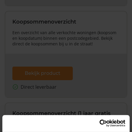
Koopsommenoverzicht
Een overzicht van alle verkochte woningen (koopsom
en koopdatum) binnen een postcodegebied. Bekijk
direct de koopsommen bij u in de straat!
Bekijk product
Direct leverbaar
Koopsommenoverzicht (1 jaar gratis
updates)
Inclusief 1 jaar gratis updates