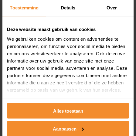
Toestemming
Details
Over
Een overzicht van alle verkochte woningen (koopsom
en koopdatum) binnen een postcodegebied. Dit
inclusief een jaar lang gratis updates van nieuwe
koopsommen.
Deze website maakt gebruik van cookies
We gebruiken cookies om content en advertenties te
personaliseren, om functies voor social media te bieden
en om ons websiteverkeer te analyseren. Ook delen we
Bekijk product
informatie over uw gebruik van onze site met onze
partners voor social media, adverteren en analyse. Deze
Direct leverbaar
partners kunnen deze gegevens combineren met andere
informatie die u aan ze heeft verstrekt of die ze hebben
verzameld op basis van uw gebruik van hun services.
Kadastrale kaart pakket
Alleen globale ligging perceel
Alles toestaan
Een uitgebreid overzicht van het perceel en
omliggende percelen met de kadastrale erfgrenzen,
Aanpassen
dit inclusief de luchtfoto!