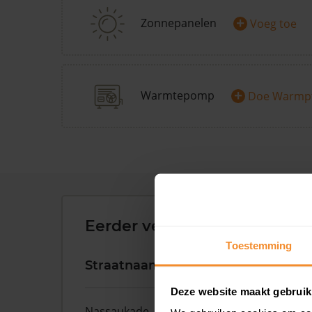
+
Zonnepanelen
Voeg toe
+
Warmtepomp
Doe Warmp
Eerder verkochte woningen 
Toestemming
Straatnaam
Huisnr.
Deze website maakt gebruik
Nassaukade
161F