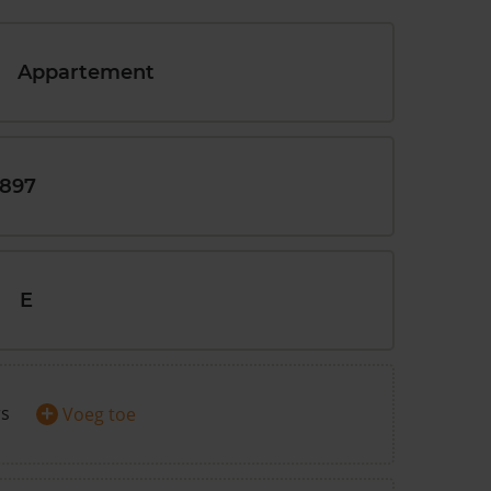
Appartement
1897
E
+
rs
Voeg toe