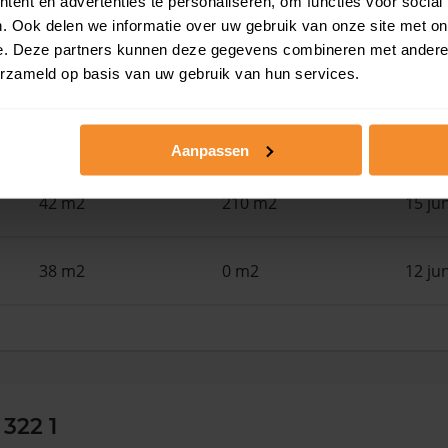
ent en advertenties te personaliseren, om functies voor social
. Ook delen we informatie over uw gebruik van onze site met on
e. Deze partners kunnen deze gegevens combineren met andere i
33 m2
139 m2
25 ju
erzameld op basis van uw gebruik van hun services.
94 m2
194 m2
18 ju
Aanpassen
42 m2
210 m2
15 ju
38 m2
0 m2
12 ju
322 1