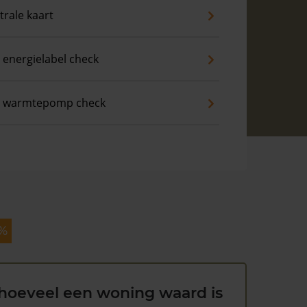
trale kaart
 energielabel check
s warmtepomp check
 %
hoeveel een woning waard is