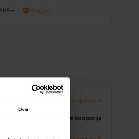
+
f HR++
Voeg toe
Andere koopsommen opvragen
Over
koopdatum
Verkoopprijs
ni 2026
Koopsom opvragen