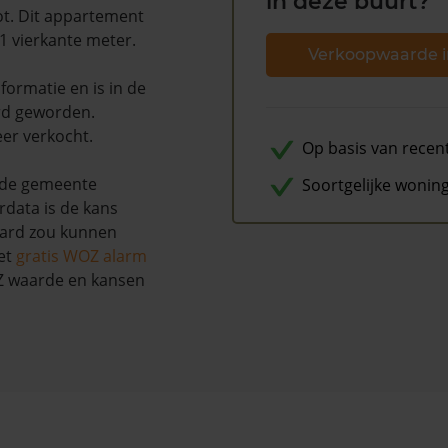
in deze buurt?
ot. Dit appartement
41 vierkante meter.
Verkoopwaarde i
ormatie en is in de
rd geworden.
eer verkocht.
Op basis van recen
 de gemeente
Soortgelijke wonin
rdata is de kans
aard zou kunnen
et
gratis WOZ alarm
OZ waarde en kansen