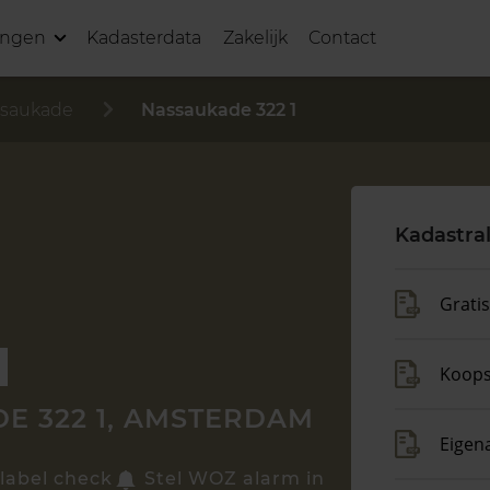
ingen
Kadasterdata
Zakelijk
Contact
saukade
Nassaukade 322 1
Kadastra
Grati
Koop
E 322 1, AMSTERDAM
Eigen
label check
Stel WOZ alarm in