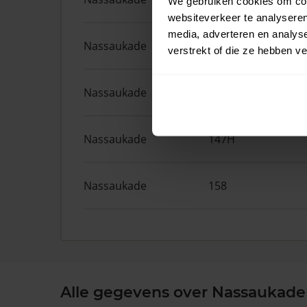
We gebruiken cookies om cont
websiteverkeer te analyseren
media, adverteren en analys
Nassaukade
372
verstrekt of die ze hebben v
Nassaukade
161A
Nassaukade
147H
Nassaukade
158
Alle gegevens over Nassaukade 