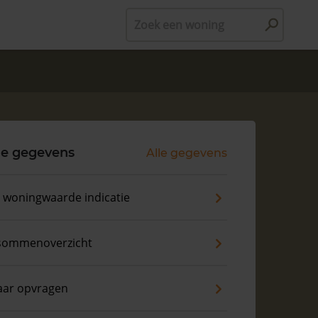
Zoek een woning
le gegevens
Alle gegevens
s woningwaarde indicatie
sommenoverzicht
aar opvragen