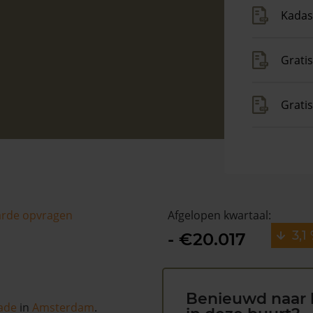
Kadas
Gratis
Grati
arde opvragen
Afgelopen kwartaal:
3,1
- €20.017
Benieuwd naar 
ade
in
Amsterdam
.