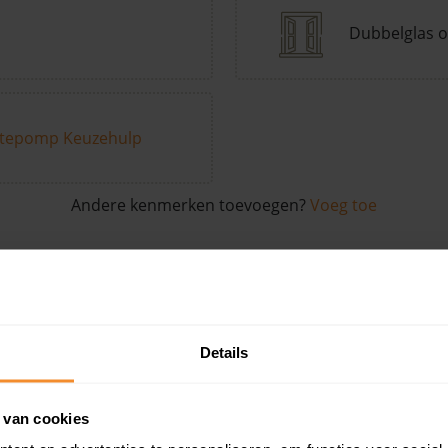
Dubbelglas o
tepomp Keuzehulp
Andere kenmerken toevoegen?
Voeg toe
in de buurt
Details
Woonoppervlak
Perceel
Ver
 van cookies
39 m2
194 m2
29 ju