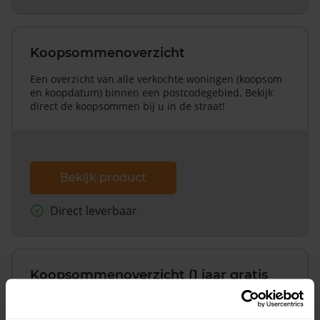
Koopsommenoverzicht
Een overzicht van alle verkochte woningen (koopsom
en koopdatum) binnen een postcodegebied. Bekijk
direct de koopsommen bij u in de straat!
Bekijk product
Direct leverbaar
Koopsommenoverzicht (1 jaar gratis
updates)
Inclusief 1 jaar gratis updates