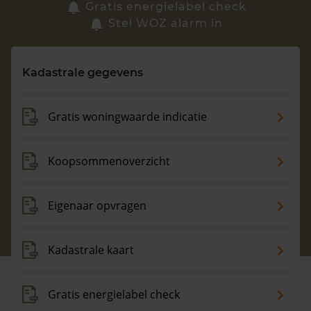
Zoek een woning
Gratis energielabel check
Stel WOZ alarm in
Vragen? Neem contact met ons op
Kadastrale gegevens
088 220 4200
Maandag t/m vrijdag - 08:00 -18:00
Gratis woningwaarde indicatie
Koopsommenoverzicht
Eigenaar opvragen
Kadastrale kaart
Gratis energielabel check