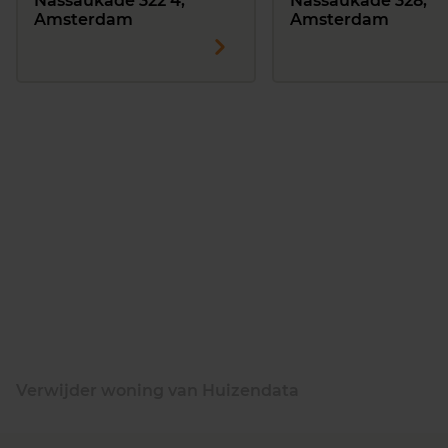
Nassaukade 322 4,
Nassaukade 328,
Amsterdam
Amsterdam
Verwijder woning van Huizendata