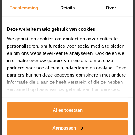
Toestemming
Details
Over
Een overzicht van alle verkochte woningen (koopsom
en koopdatum) binnen een postcodegebied. Dit
inclusief een jaar lang gratis updates van nieuwe
koopsommen.
Deze website maakt gebruik van cookies
We gebruiken cookies om content en advertenties te
personaliseren, om functies voor social media te bieden
en om ons websiteverkeer te analyseren. Ook delen we
Bekijk product
informatie over uw gebruik van onze site met onze
partners voor social media, adverteren en analyse. Deze
Direct leverbaar
partners kunnen deze gegevens combineren met andere
informatie die u aan ze heeft verstrekt of die ze hebben
verzameld op basis van uw gebruik van hun services.
Kadastrale kaart pakket
Alleen globale ligging perceel
Alles toestaan
Een uitgebreid overzicht van het perceel en
omliggende percelen met de kadastrale erfgrenzen,
Aanpassen
dit inclusief de luchtfoto!