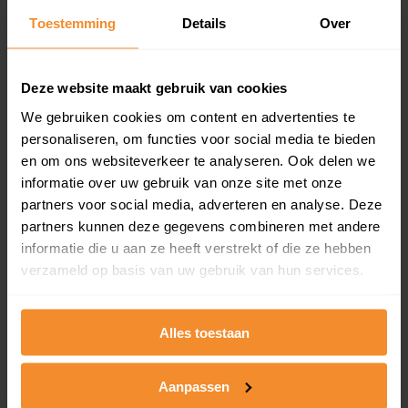
Toestemming
Details
Over
Een overzicht van alle verkochte woningen (koopsom
en koopdatum) binnen een postcodegebied. Dit
inclusief een jaar lang gratis updates van nieuwe
koopsommen.
Deze website maakt gebruik van cookies
We gebruiken cookies om content en advertenties te
personaliseren, om functies voor social media te bieden
en om ons websiteverkeer te analyseren. Ook delen we
Bekijk product
informatie over uw gebruik van onze site met onze
partners voor social media, adverteren en analyse. Deze
Direct leverbaar
partners kunnen deze gegevens combineren met andere
informatie die u aan ze heeft verstrekt of die ze hebben
verzameld op basis van uw gebruik van hun services.
Kadastrale kaart pakket
Alleen globale ligging perceel
Alles toestaan
Een uitgebreid overzicht van het perceel en
omliggende percelen met de kadastrale erfgrenzen,
Aanpassen
dit inclusief de luchtfoto!