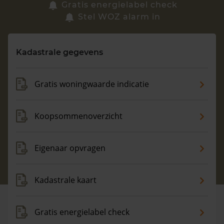
Zoek een woning
Gratis energielabel check
Stel WOZ alarm in
Vragen? Neem contact met ons op
Kadastrale gegevens
088 220 4200
Maandag t/m vrijdag - 08:00 -18:00
Gratis woningwaarde indicatie
Koopsommenoverzicht
Eigenaar opvragen
Kadastrale kaart
Gratis energielabel check