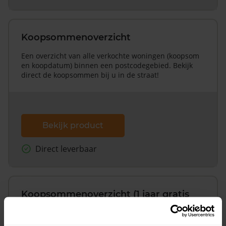
Koopsommenoverzicht
Een overzicht van alle verkochte woningen (koopsom
en koopdatum) binnen een postcodegebied. Bekijk
direct de koopsommen bij u in de straat!
Bekijk product
Direct leverbaar
Koopsommenoverzicht (1 jaar gratis
updates)
Inclusief 1 jaar gratis updates