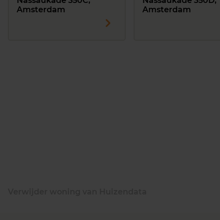
Nassaukade 350C,
Nassaukade 350D,
Amsterdam
Amsterdam
Verwijder woning van Huizendata