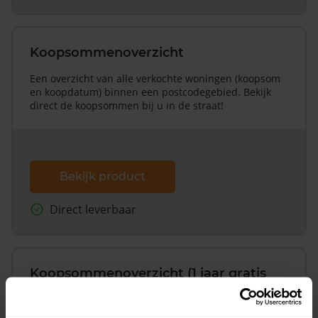
Koopsommenoverzicht
Een overzicht van alle verkochte woningen (koopsom
en koopdatum) binnen een postcodegebied. Bekijk
direct de koopsommen bij u in de straat!
Bekijk product
Direct leverbaar
Koopsommenoverzicht (1 jaar gratis
updates)
Inclusief 1 jaar gratis updates