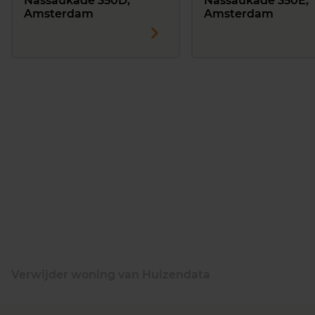
Nassaukade 350D,
Nassaukade 350E,
Amsterdam
Amsterdam
Verwijder woning van Huizendata