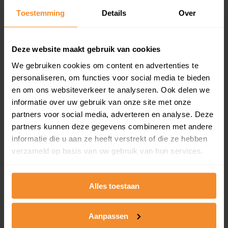
Toestemming
Details
Over
Een overzicht van alle verkochte woningen (koopsom
en koopdatum) binnen een postcodegebied. Dit
inclusief een jaar lang gratis updates van nieuwe
koopsommen.
Deze website maakt gebruik van cookies
We gebruiken cookies om content en advertenties te
personaliseren, om functies voor social media te bieden
en om ons websiteverkeer te analyseren. Ook delen we
Bekijk product
informatie over uw gebruik van onze site met onze
partners voor social media, adverteren en analyse. Deze
Direct leverbaar
partners kunnen deze gegevens combineren met andere
informatie die u aan ze heeft verstrekt of die ze hebben
verzameld op basis van uw gebruik van hun services.
Kadastrale kaart pakket
Alleen globale ligging perceel
Alles toestaan
Een uitgebreid overzicht van het perceel en
omliggende percelen met de kadastrale erfgrenzen,
Aanpassen
dit inclusief de luchtfoto!