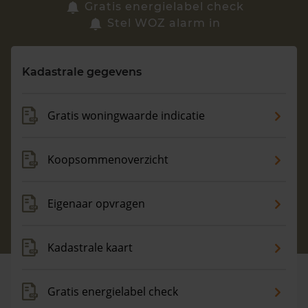
Zoek een woning
Gratis energielabel check
Stel WOZ alarm in
Vragen? Neem contact met ons op
Kadastrale gegevens
088 220 4200
Maandag t/m vrijdag - 08:00 -18:00
Gratis woningwaarde indicatie
Koopsommenoverzicht
Eigenaar opvragen
Kadastrale kaart
Gratis energielabel check