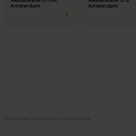
Nassaukade 373W,
Nassaukade 375,
Amsterdam
Amsterdam
Verwijder woning van Huizendata