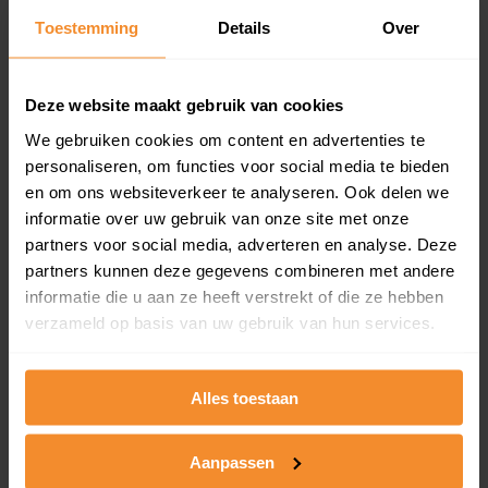
Toestemming
Details
Over
Een overzicht van alle verkochte woningen (koopsom
en koopdatum) binnen een postcodegebied. Dit
inclusief een jaar lang gratis updates van nieuwe
koopsommen.
Deze website maakt gebruik van cookies
We gebruiken cookies om content en advertenties te
personaliseren, om functies voor social media te bieden
en om ons websiteverkeer te analyseren. Ook delen we
Bekijk product
informatie over uw gebruik van onze site met onze
partners voor social media, adverteren en analyse. Deze
Direct leverbaar
partners kunnen deze gegevens combineren met andere
informatie die u aan ze heeft verstrekt of die ze hebben
verzameld op basis van uw gebruik van hun services.
Kadastrale kaart pakket
Alleen globale ligging perceel
Alles toestaan
Een uitgebreid overzicht van het perceel en
omliggende percelen met de kadastrale erfgrenzen,
Aanpassen
dit inclusief de luchtfoto!