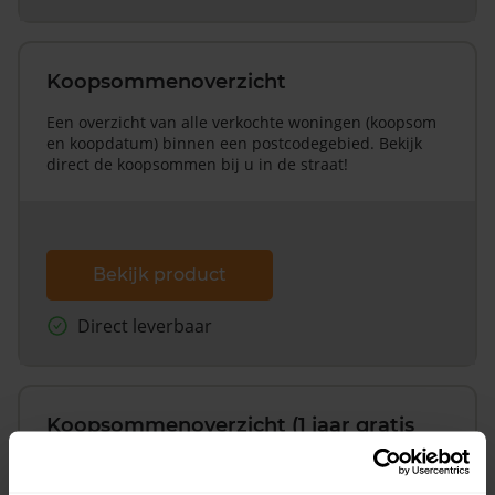
Koopsommenoverzicht
Een overzicht van alle verkochte woningen (koopsom
en koopdatum) binnen een postcodegebied. Bekijk
direct de koopsommen bij u in de straat!
Bekijk product
Direct leverbaar
Koopsommenoverzicht (1 jaar gratis
updates)
Inclusief 1 jaar gratis updates