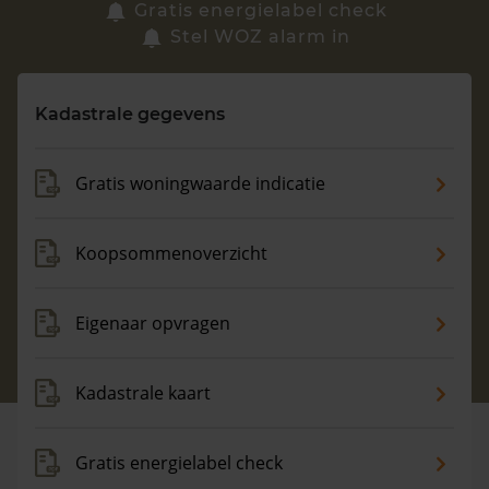
Zoek een woning
Gratis energielabel check
Stel WOZ alarm in
Vragen? Neem contact met ons op
Kadastrale gegevens
088 220 4200
Maandag t/m vrijdag - 08:00 -18:00
Gratis woningwaarde indicatie
Koopsommenoverzicht
Eigenaar opvragen
Kadastrale kaart
Gratis energielabel check