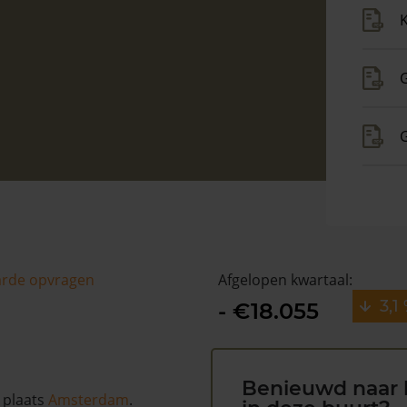
K
G
arde opvragen
Afgelopen kwartaal:
3,1
- €18.055
Benieuwd naar 
 plaats
Amsterdam
.