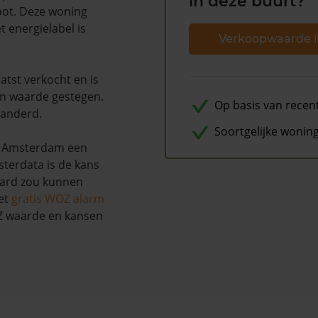
in deze buurt?
oot. Deze woning
t energielabel is
Verkoopwaarde i
atst verkocht en is
n waarde gestegen.
Op basis van recen
randerd.
Soortgelijke wonin
te Amsterdam een
terdata is de kans
aard zou kunnen
et
gratis WOZ alarm
OZ waarde en kansen