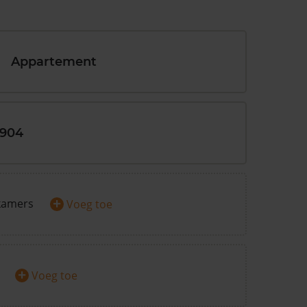
Appartement
1904
+
kamers
Voeg toe
+
Voeg toe