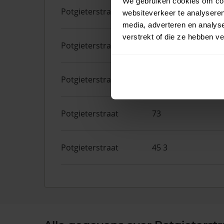
We gebruiken cookies om cont
Potgieterstraat
23
websiteverkeer te analyseren
media, adverteren en analys
verstrekt of die ze hebben v
Potgieterstraat
2 3
Potgieterstraat
19 2
Potgieterstraat
73
Potgieterstraat
45 3