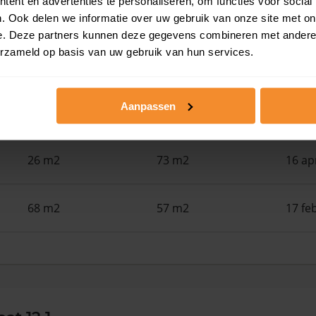
ent en advertenties te personaliseren, om functies voor social
63 m2
131 m2
03 ju
. Ook delen we informatie over uw gebruik van onze site met on
e. Deze partners kunnen deze gegevens combineren met andere i
erzameld op basis van uw gebruik van hun services.
73 m2
127 m2
01 me
Aanpassen
58 m2
107 m2
29 ap
26 m2
73 m2
16 ap
68 m2
57 m2
17 fe