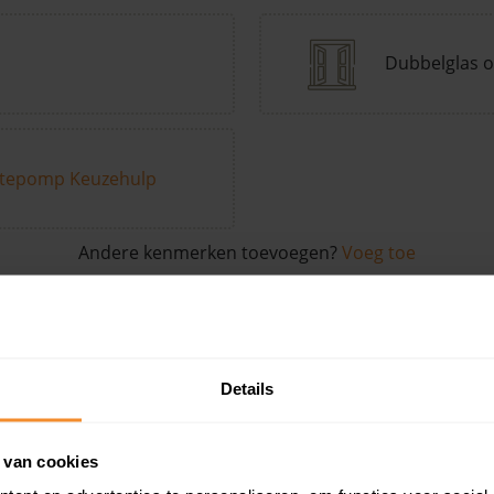
Dubbelglas o
tepomp Keuzehulp
Andere kenmerken toevoegen?
Voeg toe
in de buurt
Details
Woonoppervlak
Perceel
Ver
 van cookies