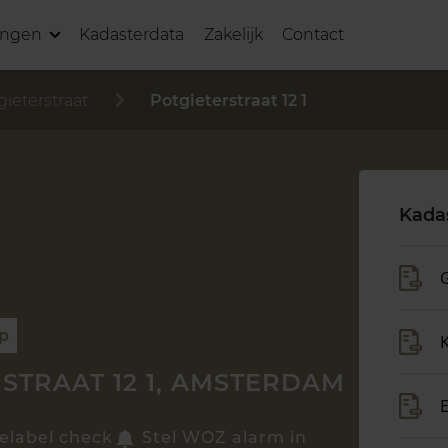
ingen
Kadasterdata
Zakelijk
Contact
gieterstraat
Potgieterstraat 12 1
Kada
G
op
STRAAT 12 1, AMSTERDAM
elabel check
Stel WOZ alarm in