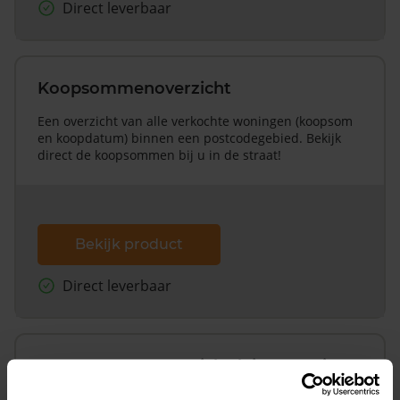
Direct leverbaar
Koopsommenoverzicht
Een overzicht van alle verkochte woningen (koopsom
en koopdatum) binnen een postcodegebied. Bekijk
direct de koopsommen bij u in de straat!
Bekijk product
Direct leverbaar
Koopsommenoverzicht (1 jaar gratis
updates)