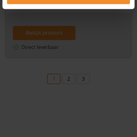
dit inclusief de luchtfoto!
Bekijk product
Direct leverbaar
1
2
3