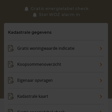
Zoek een woning
Gratis energielabel check
Stel WOZ alarm in
Vragen? Neem contact met ons op
Kadastrale gegevens
088 220 4200
Maandag t/m vrijdag - 08:00 -18:00
Gratis woningwaarde indicatie
Koopsommenoverzicht
Eigenaar opvragen
Kadastrale kaart