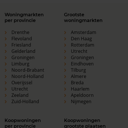
Woningmarkten
Grootste
per provincie
woningmarkten
Drenthe
Amsterdam
Flevoland
Den Haag
Friesland
Rotterdam
Gelderland
Utrecht
Groningen
Groningen
Limburg
Eindhoven
Noord-Brabant
Tilburg
Noord-Holland
Almere
Overijssel
Breda
Utrecht
Haarlem
Zeeland
Apeldoorn
Zuid-Holland
Nijmegen
Koopwoningen
Koopwoningen
per provincie
grootste plaatsen