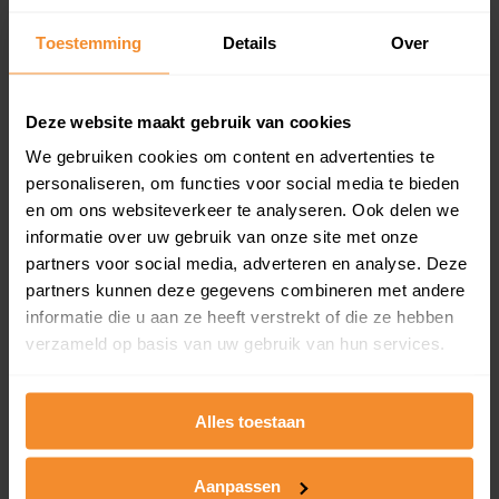
Inclusief 1 jaar gratis updates
Toestemming
Details
Over
Een overzicht van alle verkochte woningen (koopsom
en koopdatum) binnen een postcodegebied. Dit
inclusief een jaar lang gratis updates van nieuwe
Deze website maakt gebruik van cookies
koopsommen.
We gebruiken cookies om content en advertenties te
personaliseren, om functies voor social media te bieden
en om ons websiteverkeer te analyseren. Ook delen we
Bekijk product
informatie over uw gebruik van onze site met onze
partners voor social media, adverteren en analyse. Deze
Direct leverbaar
partners kunnen deze gegevens combineren met andere
informatie die u aan ze heeft verstrekt of die ze hebben
verzameld op basis van uw gebruik van hun services.
Kadastrale kaart pakket
Alles toestaan
Alleen globale ligging perceel
Een uitgebreid overzicht van het perceel en
omliggende percelen met de kadastrale erfgrenzen,
Aanpassen