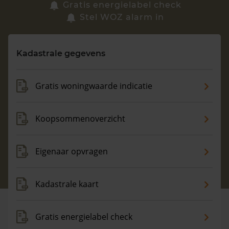
Zoek een woning
Gratis energielabel check
Stel WOZ alarm in
Vragen? Neem contact met ons op
Kadastrale gegevens
088 220 4200
Maandag t/m vrijdag - 08:00 -18:00
Gratis woningwaarde indicatie
Koopsommenoverzicht
Eigenaar opvragen
Kadastrale kaart
Gratis energielabel check