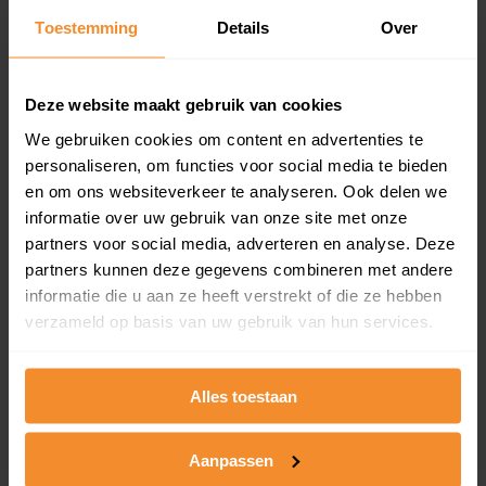
Toestemming
Details
Over
Een overzicht van alle verkochte woningen (koopsom
en koopdatum) binnen een postcodegebied. Dit
inclusief een jaar lang gratis updates van nieuwe
koopsommen.
Deze website maakt gebruik van cookies
We gebruiken cookies om content en advertenties te
personaliseren, om functies voor social media te bieden
en om ons websiteverkeer te analyseren. Ook delen we
Bekijk product
informatie over uw gebruik van onze site met onze
partners voor social media, adverteren en analyse. Deze
Direct leverbaar
partners kunnen deze gegevens combineren met andere
informatie die u aan ze heeft verstrekt of die ze hebben
verzameld op basis van uw gebruik van hun services.
Kadastrale kaart pakket
Alleen globale ligging perceel
Alles toestaan
Een uitgebreid overzicht van het perceel en
omliggende percelen met de kadastrale erfgrenzen,
Aanpassen
dit inclusief de luchtfoto!