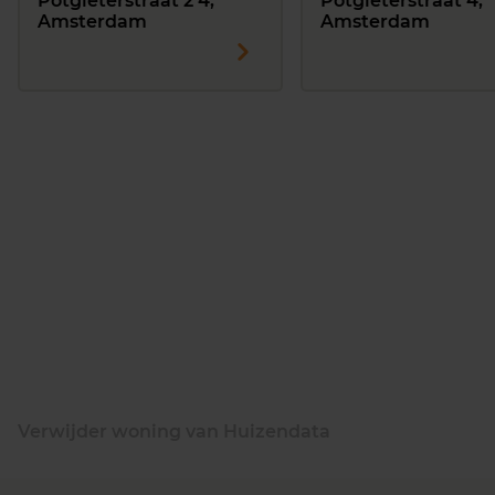
Potgieterstraat 2 4,
Potgieterstraat 4,
Amsterdam
Amsterdam
Verwijder woning van Huizendata