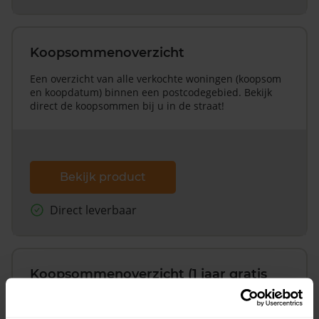
Koopsommenoverzicht
Een overzicht van alle verkochte woningen (koopsom
en koopdatum) binnen een postcodegebied. Bekijk
direct de koopsommen bij u in de straat!
Bekijk product
Direct leverbaar
Koopsommenoverzicht (1 jaar gratis
updates)
Inclusief 1 jaar gratis updates