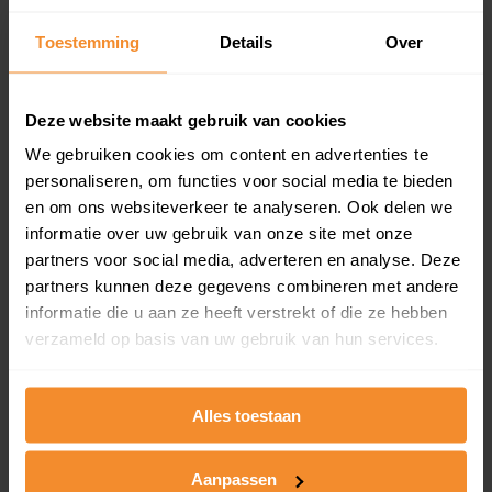
Inclusief 1 jaar gratis updates
Toestemming
Details
Over
Een overzicht van alle verkochte woningen (koopsom
en koopdatum) binnen een postcodegebied. Dit
inclusief een jaar lang gratis updates van nieuwe
Deze website maakt gebruik van cookies
koopsommen.
We gebruiken cookies om content en advertenties te
personaliseren, om functies voor social media te bieden
en om ons websiteverkeer te analyseren. Ook delen we
Bekijk product
informatie over uw gebruik van onze site met onze
partners voor social media, adverteren en analyse. Deze
Direct leverbaar
partners kunnen deze gegevens combineren met andere
informatie die u aan ze heeft verstrekt of die ze hebben
verzameld op basis van uw gebruik van hun services.
Kadastrale kaart pakket
Alles toestaan
Alleen globale ligging perceel
Een uitgebreid overzicht van het perceel en
omliggende percelen met de kadastrale erfgrenzen,
Aanpassen