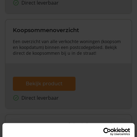
Direct leverbaar
Koopsommenoverzicht
Een overzicht van alle verkochte woningen (koopsom
en koopdatum) binnen een postcodegebied. Bekijk
direct de koopsommen bij u in de straat!
Bekijk product
Direct leverbaar
Koopsommenoverzicht (1 jaar gratis
updates)