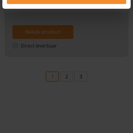
dit inclusief de luchtfoto!
Bekijk product
Direct leverbaar
1
2
3