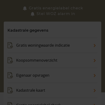
Zoek een woning
Gratis energielabel check
Stel WOZ alarm in
Vragen? Neem contact met ons op
Kadastrale gegevens
088 220 4200
Maandag t/m vrijdag - 08:00 -18:00
Gratis woningwaarde indicatie
Koopsommenoverzicht
Eigenaar opvragen
Kadastrale kaart