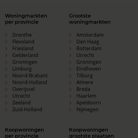
Woningmarkten
Grootste
per provincie
woningmarkten
Drenthe
Amsterdam
Flevoland
Den Haag
Friesland
Rotterdam
Gelderland
Utrecht
Groningen
Groningen
Limburg
Eindhoven
Noord-Brabant
Tilburg
Noord-Holland
Almere
Overijssel
Breda
Utrecht
Haarlem
Zeeland
Apeldoorn
Zuid-Holland
Nijmegen
Koopwoningen
Koopwoningen
per provincie
grootste plaatsen