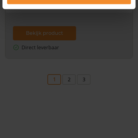
dit inclusief de luchtfoto!
Bekijk product
Direct leverbaar
1
2
3