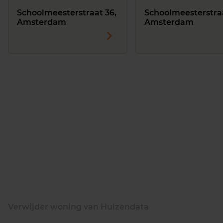
Schoolmeesterstraat 36,
Schoolmeesterstraa
Amsterdam
Amsterdam
Verwijder woning van Huizendata