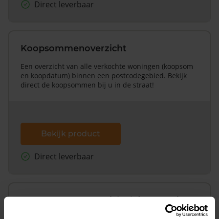
Direct leverbaar
Koopsommenoverzicht
Een overzicht van alle verkochte woningen (koopsom
en koopdatum) binnen een postcodegebied. Bekijk
direct de koopsommen bij u in de straat!
Bekijk product
Direct leverbaar
Koopsommenoverzicht (1 jaar gratis
updates)