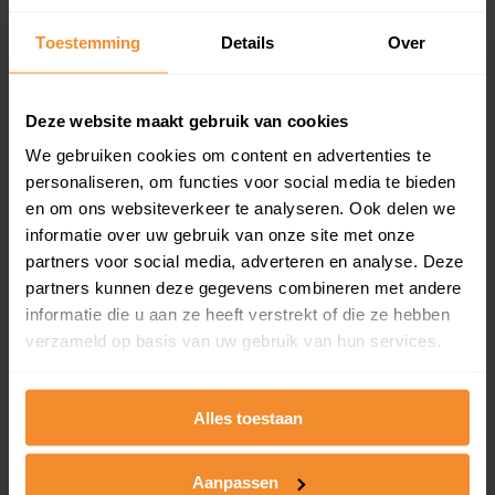
Inclusief 1 jaar gratis updates
Toestemming
Details
Over
Een overzicht van alle verkochte woningen (koopsom
en koopdatum) binnen een postcodegebied. Dit
inclusief een jaar lang gratis updates van nieuwe
Deze website maakt gebruik van cookies
koopsommen.
We gebruiken cookies om content en advertenties te
personaliseren, om functies voor social media te bieden
en om ons websiteverkeer te analyseren. Ook delen we
Bekijk product
informatie over uw gebruik van onze site met onze
partners voor social media, adverteren en analyse. Deze
Direct leverbaar
partners kunnen deze gegevens combineren met andere
informatie die u aan ze heeft verstrekt of die ze hebben
verzameld op basis van uw gebruik van hun services.
Kadastrale kaart pakket
Alles toestaan
Alleen globale ligging perceel
Een uitgebreid overzicht van het perceel en
omliggende percelen met de kadastrale erfgrenzen,
Aanpassen