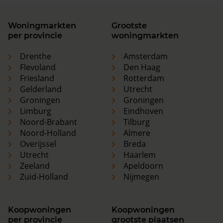
Woningmarkten
Grootste
per provincie
woningmarkten
Drenthe
Amsterdam
Flevoland
Den Haag
Friesland
Rotterdam
Gelderland
Utrecht
Groningen
Groningen
Limburg
Eindhoven
Noord-Brabant
Tilburg
Noord-Holland
Almere
Overijssel
Breda
Utrecht
Haarlem
Zeeland
Apeldoorn
Zuid-Holland
Nijmegen
Koopwoningen
Koopwoningen
per provincie
grootste plaatsen