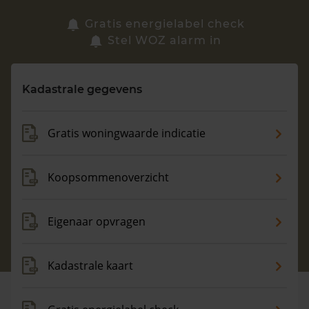
Zoek een woning
Gratis energielabel check
Stel WOZ alarm in
Vragen? Neem contact met ons op
Kadastrale gegevens
088 220 4200
Maandag t/m vrijdag - 08:00 -18:00
Gratis woningwaarde indicatie
Koopsommenoverzicht
Eigenaar opvragen
Kadastrale kaart