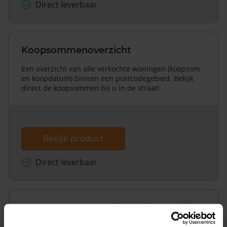
Direct leverbaar
Koopsommenoverzicht
Een overzicht van alle verkochte woningen (koopsom
en koopdatum) binnen een postcodegebied. Bekijk
direct de koopsommen bij u in de straat!
Bekijk product
Direct leverbaar
Koopsommenoverzicht (1 jaar gratis
updates)