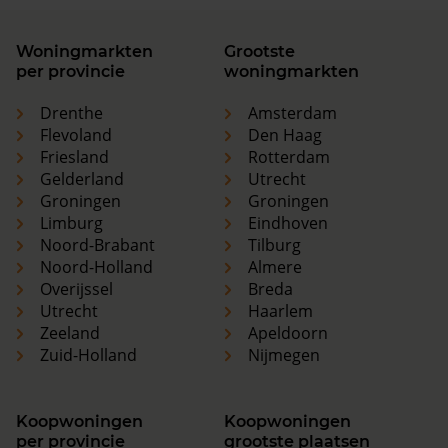
Woningmarkten
Grootste
per provincie
woningmarkten
Drenthe
Amsterdam
Flevoland
Den Haag
Friesland
Rotterdam
Gelderland
Utrecht
Groningen
Groningen
Limburg
Eindhoven
Noord-Brabant
Tilburg
Noord-Holland
Almere
Overijssel
Breda
Utrecht
Haarlem
Zeeland
Apeldoorn
Zuid-Holland
Nijmegen
Koopwoningen
Koopwoningen
per provincie
grootste plaatsen