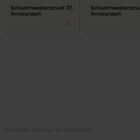
Schoolmeesterstraat 37,
Schoolmeesterstraa
Amsterdam
Amsterdam
Verwijder woning van Huizendata