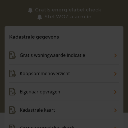
Zoek een woning
Gratis energielabel check
Stel WOZ alarm in
Vragen? Neem contact met ons op
Kadastrale gegevens
088 220 4200
Maandag t/m vrijdag - 08:00 -18:00
Gratis woningwaarde indicatie
Koopsommenoverzicht
Eigenaar opvragen
Kadastrale kaart