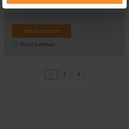
dit inclusief de luchtfoto!
Bekijk product
Direct leverbaar
1
2
3