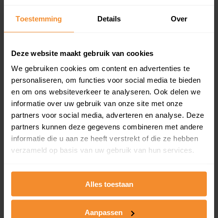
Inclusief 1 jaar gratis updates
Toestemming
Details
Over
Een overzicht van alle verkochte woningen (koopsom
en koopdatum) binnen een postcodegebied. Dit
inclusief een jaar lang gratis updates van nieuwe
Deze website maakt gebruik van cookies
koopsommen.
We gebruiken cookies om content en advertenties te
personaliseren, om functies voor social media te bieden
en om ons websiteverkeer te analyseren. Ook delen we
Bekijk product
informatie over uw gebruik van onze site met onze
partners voor social media, adverteren en analyse. Deze
Direct leverbaar
partners kunnen deze gegevens combineren met andere
informatie die u aan ze heeft verstrekt of die ze hebben
verzameld op basis van uw gebruik van hun services.
Kadastrale kaart pakket
Alles toestaan
Alleen globale ligging perceel
Een uitgebreid overzicht van het perceel en
omliggende percelen met de kadastrale erfgrenzen,
Aanpassen