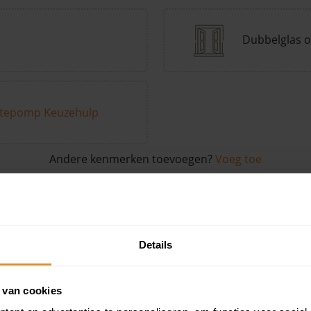
Dubbelglas o
tepomp Keuzehulp
Andere kenmerken toevoegen?
Voeg toe
in de buurt
Details
Woonoppervlak
Perceel
Ver
 van cookies