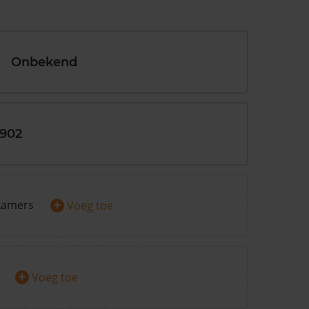
Onbekend
1902
+
kamers
Voeg toe
+
Voeg toe