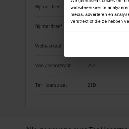
We gebruiken cookies om cont
Bijlmerdreef
1457
websiteverkeer te analyseren
media, adverteren en analys
verstrekt of die ze hebben v
Bijlmerdreef
1449
Welnastraat
181
Von Zesenstraat
257
Ter Haarstraat
21D