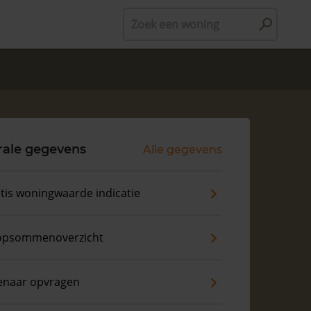
Zoek een woning
rale gegevens
Alle gegevens
tis woningwaarde indicatie
opsommenoverzicht
enaar opvragen