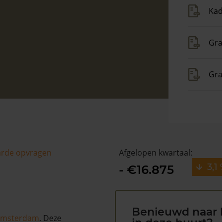
Kad
Gra
Gra
arde opvragen
Afgelopen kwartaal:
3,1
- €16.875
Benieuwd naar 
msterdam
. Deze