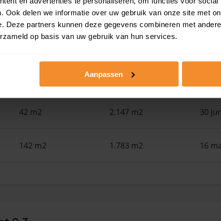
ent en advertenties te personaliseren, om functies voor social
110 m2
108 m2
30 ju
. Ook delen we informatie over uw gebruik van onze site met on
e. Deze partners kunnen deze gegevens combineren met andere i
erzameld op basis van uw gebruik van hun services.
121 m2
216 m2
30 ju
Aanpassen
28 m2
3.820 m2
30 ju
42 m2
2.147 m2
30 ju
142 m2
1.783 m2
16 ma