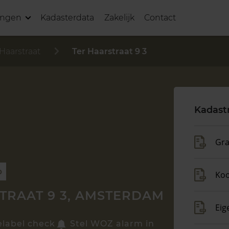
ingen
Kadasterdata
Zakelijk
Contact
 Haarstraat
Ter Haarstraat 9 3
Kadast
Gra
p
Ko
TRAAT 9 3, AMSTERDAM
Eig
elabel check
Stel WOZ alarm in