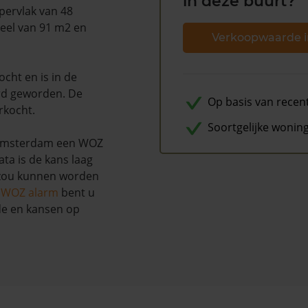
in deze buurt?
pervlak van 48
ceel van 91 m2 en
Verkoopwaarde i
ocht en is in de
d geworden. De
Op basis van recen
rkocht.
Soortgelijke wonin
e Amsterdam een WOZ
ta is de kans laag
 zou kunnen worden
s WOZ alarm
bent u
de en kansen op