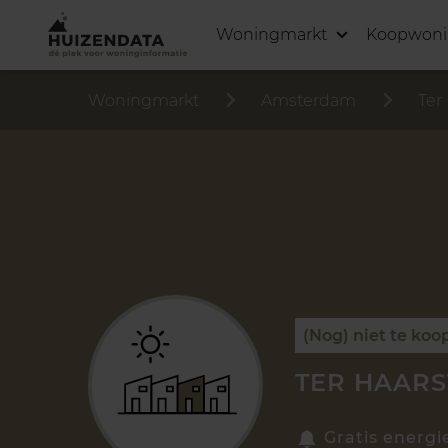
Woningmarkt
Koopwon
Woningmarkt
Amsterdam
Ter
(Nog) niet te koo
TER HAARS
Gratis energi