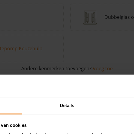
Dubbelglas o
tepomp Keuzehulp
Andere kenmerken toevoegen?
Voeg toe
in de buurt
Details
Woonoppervlak
Perceel
Ver
 van cookies