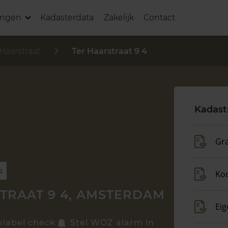
ingen
Kadasterdata
Zakelijk
Contact
 Haarstraat
Ter Haarstraat 9 4
Kadast
Gra
p
Ko
TRAAT 9 4, AMSTERDAM
Ei
elabel check
Stel WOZ alarm in