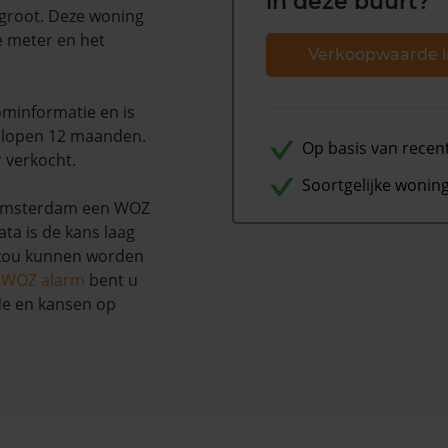
in deze buurt?
 groot. Deze woning
e meter en het
Verkoopwaarde i
minformatie en is
elopen 12 maanden.
Op basis van recen
r verkocht.
Soortgelijke wonin
e Amsterdam een WOZ
ta is de kans laag
 zou kunnen worden
s WOZ alarm
bent u
de en kansen op