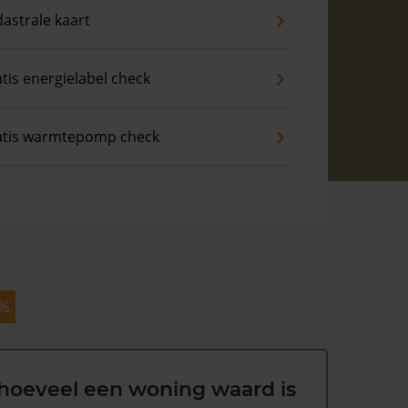
astrale kaart
tis energielabel check
atis warmtepomp check
 %
hoeveel een woning waard is