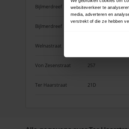
We gebruiken cookies om cont
Bijlmerdreef
1457
websiteverkeer te analyseren
media, adverteren en analys
verstrekt of die ze hebben v
Bijlmerdreef
1449
Welnastraat
181
Von Zesenstraat
257
Ter Haarstraat
21D