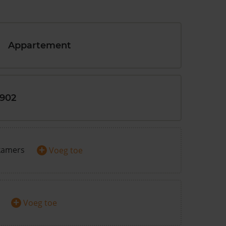
Appartement
1902
+
kamers
Voeg toe
+
Voeg toe