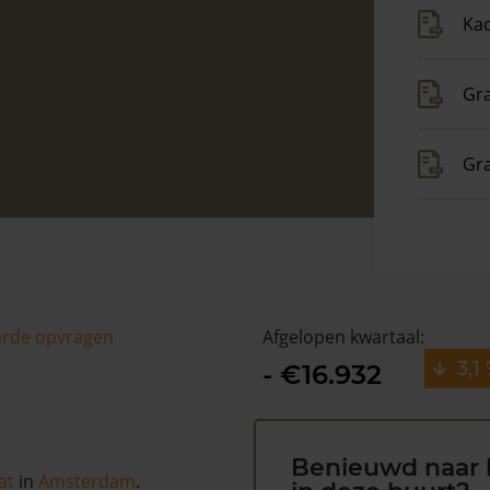
Kad
Gra
Gr
arde opvragen
Afgelopen kwartaal:
3,1
- €16.932
Benieuwd naar 
at
in
Amsterdam
.