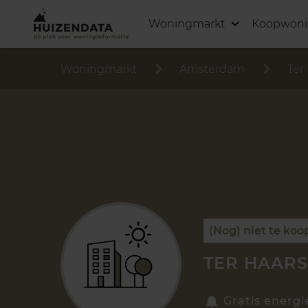
Woningmarkt
Koopwon
Woningmarkt
Amsterdam
Ter
(Nog) niet te koo
TER HAARS
Gratis energi