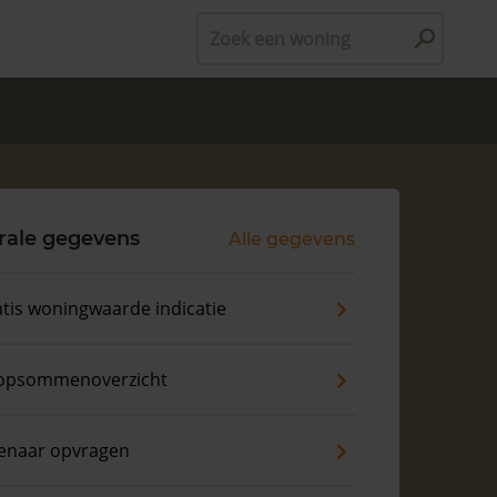
Zoek een woning
rale gegevens
Alle gegevens
tis woningwaarde indicatie
opsommenoverzicht
genaar opvragen