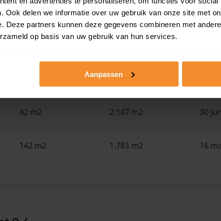
ent en advertenties te personaliseren, om functies voor social
110 m2
108 m2
30 ju
. Ook delen we informatie over uw gebruik van onze site met on
e. Deze partners kunnen deze gegevens combineren met andere i
erzameld op basis van uw gebruik van hun services.
121 m2
216 m2
30 ju
Aanpassen
28 m2
3.820 m2
30 ju
42 m2
2.147 m2
30 ju
142 m2
1.783 m2
16 ma