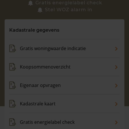
Zoek een woning
Gratis energielabel check
Stel WOZ alarm in
Vragen? Neem contact met ons op
Kadastrale gegevens
088 220 4200
Maandag t/m vrijdag - 08:00 -18:00
Gratis woningwaarde indicatie
Koopsommenoverzicht
Eigenaar opvragen
Kadastrale kaart
Gratis energielabel check