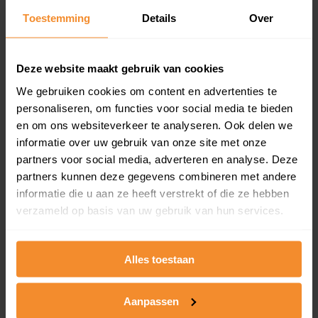
Toestemming
Details
Over
Een overzicht van alle verkochte woningen (koopsom
en koopdatum) binnen een postcodegebied. Dit
inclusief een jaar lang gratis updates van nieuwe
koopsommen.
Deze website maakt gebruik van cookies
We gebruiken cookies om content en advertenties te
personaliseren, om functies voor social media te bieden
en om ons websiteverkeer te analyseren. Ook delen we
Bekijk product
informatie over uw gebruik van onze site met onze
partners voor social media, adverteren en analyse. Deze
Direct leverbaar
partners kunnen deze gegevens combineren met andere
informatie die u aan ze heeft verstrekt of die ze hebben
verzameld op basis van uw gebruik van hun services.
Kadastrale kaart pakket
Alleen globale ligging perceel
Alles toestaan
Een uitgebreid overzicht van het perceel en
omliggende percelen met de kadastrale erfgrenzen,
Aanpassen
dit inclusief de luchtfoto!