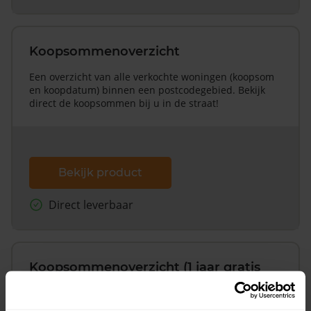
Koopsommenoverzicht
Een overzicht van alle verkochte woningen (koopsom
en koopdatum) binnen een postcodegebied. Bekijk
direct de koopsommen bij u in de straat!
Bekijk product
Direct leverbaar
Koopsommenoverzicht (1 jaar gratis
updates)
Inclusief 1 jaar gratis updates