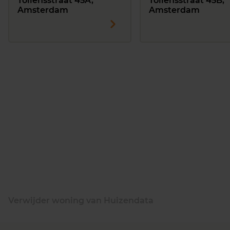
Tollensstraat 45A,
Tollensstraat 45B,
Amsterdam
Amsterdam
Verwijder woning van Huizendata