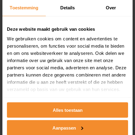
Toestemming
Details
Over
Een overzicht van alle verkochte woningen (koopsom
en koopdatum) binnen een postcodegebied. Dit
inclusief een jaar lang gratis updates van nieuwe
koopsommen.
Deze website maakt gebruik van cookies
We gebruiken cookies om content en advertenties te
personaliseren, om functies voor social media te bieden
en om ons websiteverkeer te analyseren. Ook delen we
Bekijk product
informatie over uw gebruik van onze site met onze
partners voor social media, adverteren en analyse. Deze
Direct leverbaar
partners kunnen deze gegevens combineren met andere
informatie die u aan ze heeft verstrekt of die ze hebben
verzameld op basis van uw gebruik van hun services.
Kadastrale kaart pakket
Alleen globale ligging perceel
Alles toestaan
Een uitgebreid overzicht van het perceel en
omliggende percelen met de kadastrale erfgrenzen,
Aanpassen
dit inclusief de luchtfoto!