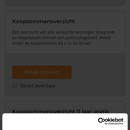
Koopsommenoverzicht
Een overzicht van alle verkochte woningen (koopsom
en koopdatum) binnen een postcodegebied. Bekijk
direct de koopsommen bij u in de straat!
Bekijk product
Direct leverbaar
Koopsommenoverzicht (1 jaar gratis
updates)
Inclusief 1 jaar gratis updates