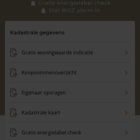
Zoek een woning
Gratis energielabel check
Stel WOZ alarm in
Vragen? Neem contact met ons op
Kadastrale gegevens
088 220 4200
Maandag t/m vrijdag - 08:00 -18:00
Gratis woningwaarde indicatie
Koopsommenoverzicht
Eigenaar opvragen
Kadastrale kaart
Gratis energielabel check