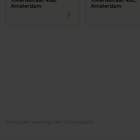
Tollensstraat 45B,
Tollensstraat 45C,
Amsterdam
Amsterdam
Verwijder woning van Huizendata