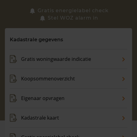
Zoek een woning
Gratis energielabel check
Stel WOZ alarm in
Vragen? Neem contact met ons op
Kadastrale gegevens
088 220 4200
Maandag t/m vrijdag - 08:00 -18:00
Gratis woningwaarde indicatie
Koopsommenoverzicht
Eigenaar opvragen
Kadastrale kaart