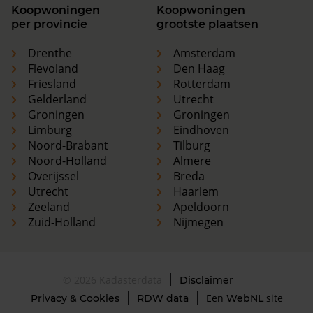
Koopwoningen
Koopwoningen
per provincie
grootste plaatsen
Drenthe
Amsterdam
Flevoland
Den Haag
Friesland
Rotterdam
Gelderland
Utrecht
Groningen
Groningen
Limburg
Eindhoven
Noord-Brabant
Tilburg
Noord-Holland
Almere
Overijssel
Breda
Utrecht
Haarlem
Zeeland
Apeldoorn
Zuid-Holland
Nijmegen
© 2026 Kadasterdata
Disclaimer
Een
site
Privacy & Cookies
RDW data
WebNL