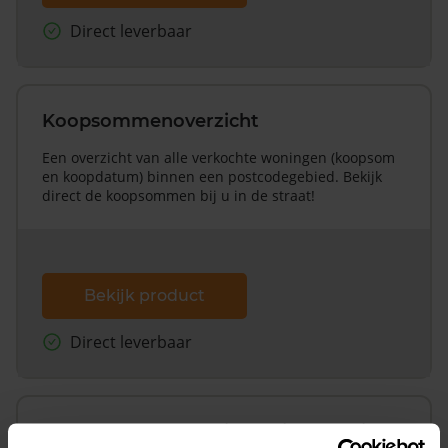
Direct leverbaar
Koopsommenoverzicht
Een overzicht van alle verkochte woningen (koopsom
en koopdatum) binnen een postcodegebied. Bekijk
direct de koopsommen bij u in de straat!
Bekijk product
Direct leverbaar
Koopsommenoverzicht (1 jaar gratis