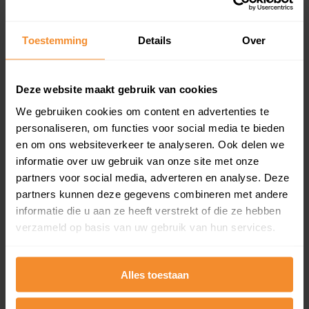
updates)
Inclusief 1 jaar gratis updates
Toestemming
Details
Over
Een overzicht van alle verkochte woningen (koopsom
en koopdatum) binnen een postcodegebied. Dit
inclusief een jaar lang gratis updates van nieuwe
Deze website maakt gebruik van cookies
koopsommen.
We gebruiken cookies om content en advertenties te
personaliseren, om functies voor social media te bieden
en om ons websiteverkeer te analyseren. Ook delen we
Bekijk product
informatie over uw gebruik van onze site met onze
partners voor social media, adverteren en analyse. Deze
Direct leverbaar
partners kunnen deze gegevens combineren met andere
informatie die u aan ze heeft verstrekt of die ze hebben
verzameld op basis van uw gebruik van hun services.
Kadastrale kaart pakket
Alles toestaan
Alleen globale ligging perceel
Een uitgebreid overzicht van het perceel en