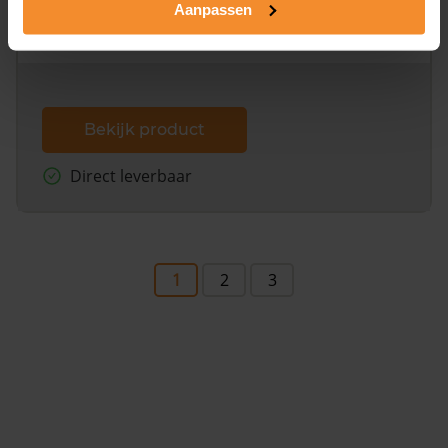
Aanpassen
omliggende percelen met de kadastrale erfgrenzen,
dit inclusief de luchtfoto!
Bekijk product
Direct leverbaar
1
2
3