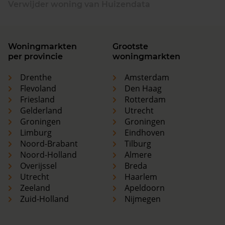
Verwijder woning van Huizendata
Woningmarkten
Grootste
per provincie
woningmarkten
Drenthe
Amsterdam
Flevoland
Den Haag
Friesland
Rotterdam
Gelderland
Utrecht
Groningen
Groningen
Limburg
Eindhoven
Noord-Brabant
Tilburg
Noord-Holland
Almere
Overijssel
Breda
Utrecht
Haarlem
Zeeland
Apeldoorn
Zuid-Holland
Nijmegen