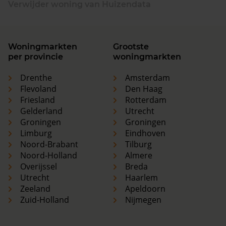
Verwijder woning van Huizendata
Woningmarkten
Grootste
per provincie
woningmarkten
Drenthe
Amsterdam
Flevoland
Den Haag
Friesland
Rotterdam
Gelderland
Utrecht
Groningen
Groningen
Limburg
Eindhoven
Noord-Brabant
Tilburg
Noord-Holland
Almere
Overijssel
Breda
Utrecht
Haarlem
Zeeland
Apeldoorn
Zuid-Holland
Nijmegen