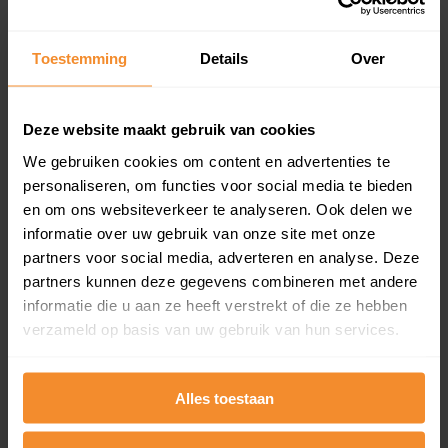
updates)
Inclusief 1 jaar gratis updates
Toestemming
Details
Over
Een overzicht van alle verkochte woningen (koopsom
en koopdatum) binnen een postcodegebied. Dit
inclusief een jaar lang gratis updates van nieuwe
Deze website maakt gebruik van cookies
koopsommen.
We gebruiken cookies om content en advertenties te
personaliseren, om functies voor social media te bieden
en om ons websiteverkeer te analyseren. Ook delen we
Bekijk product
informatie over uw gebruik van onze site met onze
partners voor social media, adverteren en analyse. Deze
Direct leverbaar
partners kunnen deze gegevens combineren met andere
informatie die u aan ze heeft verstrekt of die ze hebben
verzameld op basis van uw gebruik van hun services.
Kadastrale kaart pakket
Alles toestaan
Alleen globale ligging perceel
Een uitgebreid overzicht van het perceel en