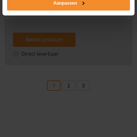
Aanpassen
omliggende percelen met de kadastrale erfgrenzen,
dit inclusief de luchtfoto!
Bekijk product
Direct leverbaar
1
2
3