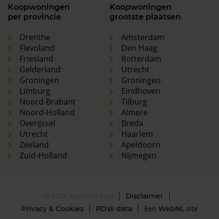
Koopwoningen
Koopwoningen
per provincie
grootste plaatsen
Drenthe
Amsterdam
Flevoland
Den Haag
Friesland
Rotterdam
Gelderland
Utrecht
Groningen
Groningen
Limburg
Eindhoven
Noord-Brabant
Tilburg
Noord-Holland
Almere
Overijssel
Breda
Utrecht
Haarlem
Zeeland
Apeldoorn
Zuid-Holland
Nijmegen
© 2026 Kadasterdata
Disclaimer
Een
site
Privacy & Cookies
RDW data
WebNL