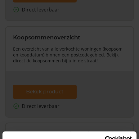
Direct leverbaar
Koopsommenoverzicht
Een overzicht van alle verkochte woningen (koopsom
en koopdatum) binnen een postcodegebied. Bekijk
direct de koopsommen bij u in de straat!
Bekijk product
Direct leverbaar
Koopsommenoverzicht (1 jaar gratis