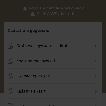
Zoek een woning
Gratis energielabel check
Stel WOZ alarm in
Vragen? Neem contact met ons op
Kadastrale gegevens
088 220 4200
Maandag t/m vrijdag - 08:00 -18:00
Gratis woningwaarde indicatie
Koopsommenoverzicht
Eigenaar opvragen
Kadastrale kaart