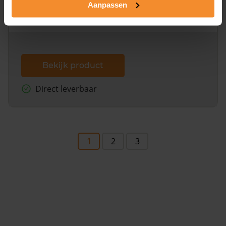
Aanpassen
omliggende percelen met de kadastrale erfgrenzen,
dit inclusief de luchtfoto!
Bekijk product
Direct leverbaar
1
2
3