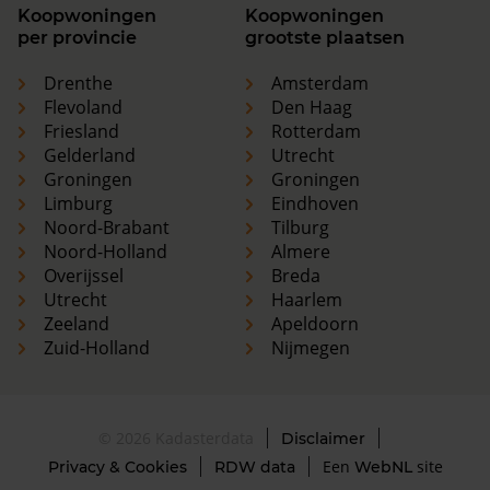
Koopwoningen
Koopwoningen
per provincie
grootste plaatsen
Drenthe
Amsterdam
Flevoland
Den Haag
Friesland
Rotterdam
Gelderland
Utrecht
Groningen
Groningen
Limburg
Eindhoven
Noord-Brabant
Tilburg
Noord-Holland
Almere
Overijssel
Breda
Utrecht
Haarlem
Zeeland
Apeldoorn
Zuid-Holland
Nijmegen
© 2026 Kadasterdata
Disclaimer
Een
site
Privacy & Cookies
RDW data
WebNL