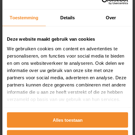
updates)
Inclusief 1 jaar gratis updates
Toestemming
Details
Over
Een overzicht van alle verkochte woningen (koopsom
en koopdatum) binnen een postcodegebied. Dit
inclusief een jaar lang gratis updates van nieuwe
Deze website maakt gebruik van cookies
koopsommen.
We gebruiken cookies om content en advertenties te
personaliseren, om functies voor social media te bieden
en om ons websiteverkeer te analyseren. Ook delen we
Bekijk product
informatie over uw gebruik van onze site met onze
partners voor social media, adverteren en analyse. Deze
Direct leverbaar
partners kunnen deze gegevens combineren met andere
informatie die u aan ze heeft verstrekt of die ze hebben
verzameld op basis van uw gebruik van hun services.
Kadastrale kaart pakket
Alles toestaan
Alleen globale ligging perceel
Een uitgebreid overzicht van het perceel en