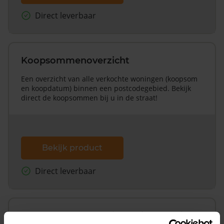
Direct leverbaar
Koopsommenoverzicht
Een overzicht van alle verkochte woningen (koopsom
en koopdatum) binnen een postcodegebied. Bekijk
direct de koopsommen bij u in de straat!
Bekijk product
Direct leverbaar
Koopsommenoverzicht (1 jaar gratis