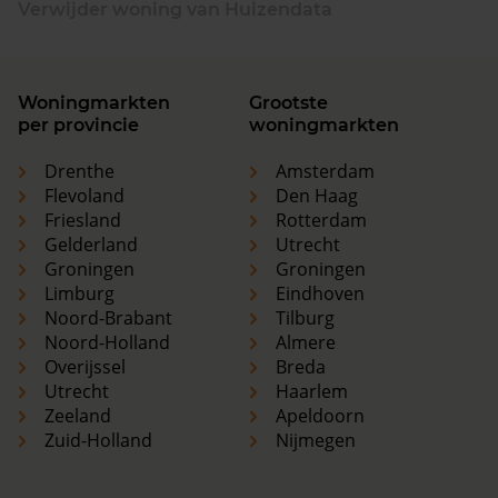
Verwijder woning van Huizendata
Woningmarkten
Grootste
per provincie
woningmarkten
Drenthe
Amsterdam
Flevoland
Den Haag
Friesland
Rotterdam
Gelderland
Utrecht
Groningen
Groningen
Limburg
Eindhoven
Noord-Brabant
Tilburg
Noord-Holland
Almere
Overijssel
Breda
Utrecht
Haarlem
Zeeland
Apeldoorn
Zuid-Holland
Nijmegen