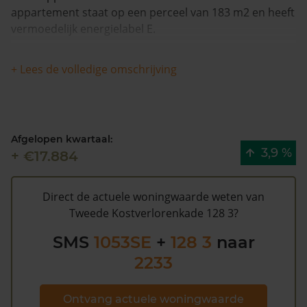
appartement staat op een perceel van 183 m2 en heeft
vermoedelijk energielabel E.
Deze woning is in 2017 voor het laatst verkocht en is
+ Lees de volledige omschrijving
nagenoeg gelijk gebleven in woningwaarde in de
afgelopen 12 maanden. De woning is 2 keer verkocht
na 1993.
Afgelopen kwartaal:
De gemeentelijke WOZ waarde van Tweede
3,9 %
+ €17.884
Kostverlorenkade 128 3 is €507.000 (2020). Volgens
Kadasterdata is de kans laag dat deze waarde te hoog
is en dat er bespaard zou kunnen worden op de
Direct de actuele woningwaarde weten van
gemeentelijke belastingen. Met het
gratis WOZ alarm
Tweede Kostverlorenkade 128 3?
bent u elk jaar op de hoogte van uw laatste WOZ
SMS
1053SE
+
128 3
naar
waarde en kansen op besparing. Schrijf u
hier
gratis in.
2233
Ontvang actuele woningwaarde