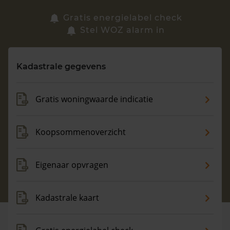
Zoek een woning
Gratis energielabel check
Stel WOZ alarm in
Vragen? Neem contact met ons op
Kadastrale gegevens
088 220 4200
Maandag t/m vrijdag - 08:00 -18:00
Gratis woningwaarde indicatie
Koopsommenoverzicht
Eigenaar opvragen
Kadastrale kaart