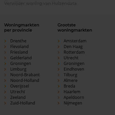
Verwijder woning van Huizendata
Woningmarkten
Grootste
per provincie
woningmarkten
Drenthe
Amsterdam
Flevoland
Den Haag
Friesland
Rotterdam
Gelderland
Utrecht
Groningen
Groningen
Limburg
Eindhoven
Noord-Brabant
Tilburg
Noord-Holland
Almere
Overijssel
Breda
Utrecht
Haarlem
Zeeland
Apeldoorn
Zuid-Holland
Nijmegen