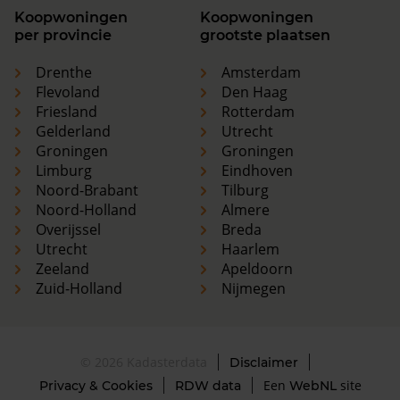
Koopwoningen
Koopwoningen
per provincie
grootste plaatsen
Drenthe
Amsterdam
Flevoland
Den Haag
Friesland
Rotterdam
Gelderland
Utrecht
Groningen
Groningen
Limburg
Eindhoven
Noord-Brabant
Tilburg
Noord-Holland
Almere
Overijssel
Breda
Utrecht
Haarlem
Zeeland
Apeldoorn
Zuid-Holland
Nijmegen
© 2026 Kadasterdata
Disclaimer
Een
site
Privacy & Cookies
RDW data
WebNL