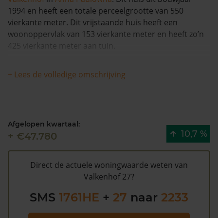
1994 en heeft een totale perceelgrootte van 550
vierkante meter. Dit vrijstaande huis heeft een
woonoppervlak van 153 vierkante meter en heeft zo’n
425 vierkante meter aan tuin.
Deze woning is in 2001 voor het laatst van eigenaar
+ Lees de volledige omschrijving
veranderd en is met meer dan 7% in waarde gestegen
in de afgelopen 12 maanden. Vanaf 1993 is de woning 1
keer van eigenaar veranderd.
Afgelopen kwartaal:
De WOZ waarde van Valkenhof 27 volgens de
10,7 %
+ €47.780
gemeente Hollands Kroon is €388.000 (2020). Volgens
Kadasterdata is de kans laag dat deze waarde te hoog
is en dat er bespaard zou kunnen worden op de
Direct de actuele woningwaarde weten van
gemeentelijke belastingen. Met het
gratis WOZ alarm
Valkenhof 27?
bent u elk jaar op de hoogte van uw laatste WOZ
SMS
1761HE
+
27
naar
2233
waarde en kansen op besparing. Schrijf u
hier
gratis in.