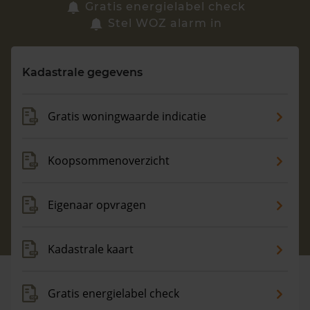
Zoek een woning
Gratis energielabel check
Stel WOZ alarm in
Vragen? Neem contact met ons op
Kadastrale gegevens
088 220 4200
Maandag t/m vrijdag - 08:00 -18:00
Gratis woningwaarde indicatie
Koopsommenoverzicht
Eigenaar opvragen
Kadastrale kaart
Gratis energielabel check