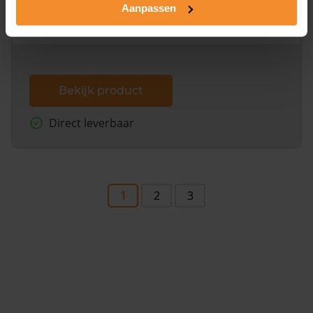
omliggende percelen met de kadastrale erfgrenzen,
Aanpassen
dit inclusief de luchtfoto!
Bekijk product
Direct leverbaar
1
2
3