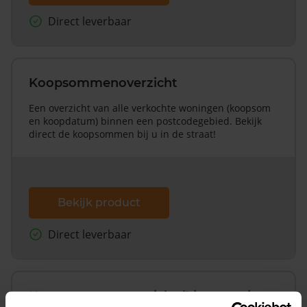
Direct leverbaar
Koopsommenoverzicht
Een overzicht van alle verkochte woningen (koopsom
en koopdatum) binnen een postcodegebied. Bekijk
direct de koopsommen bij u in de straat!
Bekijk product
Direct leverbaar
Koopsommenoverzicht (1 jaar gratis