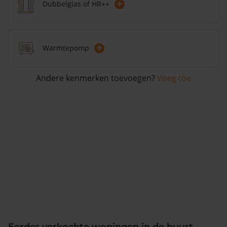
+
Dubbelglas of HR++
+
Warmtepomp
Andere kenmerken toevoegen?
Voeg toe
Eerder verkochte woningen in de buurt