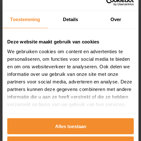
updates)
Inclusief 1 jaar gratis updates
Toestemming
Details
Over
Een overzicht van alle verkochte woningen (koopsom
en koopdatum) binnen een postcodegebied. Dit
inclusief een jaar lang gratis updates van nieuwe
Deze website maakt gebruik van cookies
koopsommen.
We gebruiken cookies om content en advertenties te
personaliseren, om functies voor social media te bieden
en om ons websiteverkeer te analyseren. Ook delen we
Bekijk product
informatie over uw gebruik van onze site met onze
partners voor social media, adverteren en analyse. Deze
Direct leverbaar
partners kunnen deze gegevens combineren met andere
informatie die u aan ze heeft verstrekt of die ze hebben
verzameld op basis van uw gebruik van hun services.
Kadastrale kaart pakket
Alles toestaan
Alleen globale ligging perceel
Een uitgebreid overzicht van het perceel en