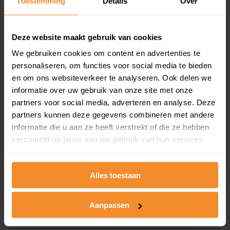
Toestemming
Details
Over
en koopdatum) binnen een postcodegebied. Dit
inclusief een jaar lang gratis updates van nieuwe
koopsommen.
Deze website maakt gebruik van cookies
We gebruiken cookies om content en advertenties te
personaliseren, om functies voor social media te bieden
en om ons websiteverkeer te analyseren. Ook delen we
Bekijk product
informatie over uw gebruik van onze site met onze
partners voor social media, adverteren en analyse. Deze
Direct leverbaar
partners kunnen deze gegevens combineren met andere
informatie die u aan ze heeft verstrekt of die ze hebben
verzameld op basis van uw gebruik van hun services.
Kadastrale kaart pakket
Alleen globale ligging perceel
Alles toestaan
Een uitgebreid overzicht van het perceel en
omliggende percelen met de kadastrale erfgrenzen,
Aanpassen
dit inclusief de luchtfoto!