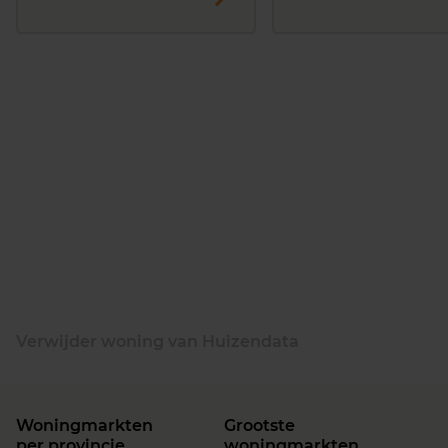
Verwijder woning van Huizendata
Woningmarkten
Grootste
per provincie
woningmarkten