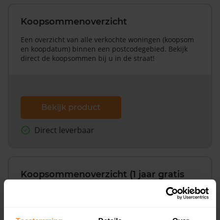
Koopsommenoverzicht
Een overzicht van alle verkochte woningen (koopsom
en koopdatum) binnen een postcodegebied. Bekijk
direct de koopsommen bij u in de straat!
Bekijk product
Direct leverbaar
Koopsommenoverzicht (1 jaar gratis
updates)
Inclusief 1 jaar gratis updates
Een overzicht van alle verkochte woningen (koopsom