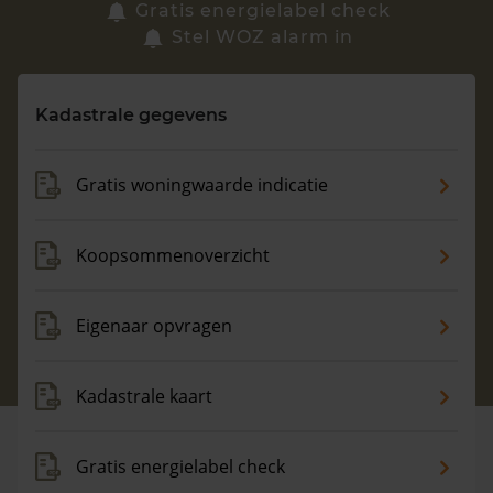
Zoek een woning
Gratis energielabel check
Stel WOZ alarm in
Vragen? Neem contact met ons op
Kadastrale gegevens
088 220 4200
Maandag t/m vrijdag - 08:00 -18:00
Gratis woningwaarde indicatie
Koopsommenoverzicht
Eigenaar opvragen
Kadastrale kaart
Gratis energielabel check