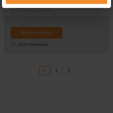
omliggende percelen met de kadastrale erfgrenzen,
dit inclusief de luchtfoto!
Bekijk product
Direct leverbaar
1
2
3