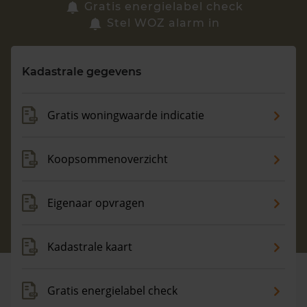
Zoek een woning
Gratis energielabel check
Stel WOZ alarm in
Vragen? Neem contact met ons op
Kadastrale gegevens
088 220 4200
Maandag t/m vrijdag - 08:00 -18:00
Gratis woningwaarde indicatie
Koopsommenoverzicht
Eigenaar opvragen
Kadastrale kaart
Gratis energielabel check