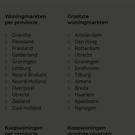
Woningmarkten
Grootste
per provincie
woningmarkten
Drenthe
Amsterdam
Flevoland
Den Haag
Friesland
Rotterdam
Gelderland
Utrecht
Groningen
Groningen
Limburg
Eindhoven
Noord-Brabant
Tilburg
Noord-Holland
Almere
Overijssel
Breda
Utrecht
Haarlem
Zeeland
Apeldoorn
Zuid-Holland
Nijmegen
Koopwoningen
Koopwoningen
per provincie
grootste plaatsen