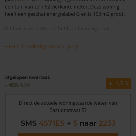
een tuin van zo’n 62 vierkante meter. Deze woning
heeft een geschat energielabel G en is 153 m2 groot.
Dit huis is in 2020 voor het laatst van eigenaar
veranderd en is in de afgelopen 12 maanden meer dan
3% meer waard geworden. Er zijn vanaf 1993 totaal 3
+ Lees de volledige omschrijving
verkopen bekend voor deze woning.
Volgens Kadasterdata is de kans laag dat deze waarde
te hoog is en dat er bespaard zou kunnen worden op
Afgelopen kwartaal:
de gemeentelijke belastingen. Met het
gratis WOZ
4,3 %
- €8.414
alarm
bent u elk jaar op de hoogte van uw laatste WOZ
waarde en kansen op besparing. Schrijf u
hier
gratis in.
Direct de actuele woningwaarde weten van
Bastionstraat 5?
SMS
4571ES
+
5
naar
2233