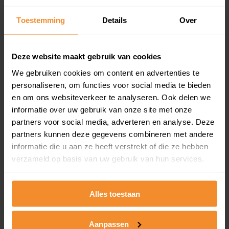
updates)
Inclusief 1 jaar gratis updates
Toestemming
Details
Over
Een overzicht van alle verkochte woningen (koopsom
en koopdatum) binnen een postcodegebied. Dit
Deze website maakt gebruik van cookies
inclusief een jaar lang gratis updates van nieuwe
koopsommen.
We gebruiken cookies om content en advertenties te
personaliseren, om functies voor social media te bieden
en om ons websiteverkeer te analyseren. Ook delen we
informatie over uw gebruik van onze site met onze
Bekijk product
partners voor social media, adverteren en analyse. Deze
partners kunnen deze gegevens combineren met andere
Direct leverbaar
informatie die u aan ze heeft verstrekt of die ze hebben
verzameld op basis van uw gebruik van hun services.
Kadastrale kaart pakket
Alles toestaan
Alleen globale ligging perceel
Aanpassen
Een uitgebreid overzicht van het perceel en