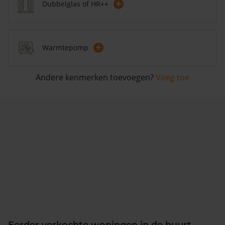
+
Dubbelglas of HR++
+
Warmtepomp
Andere kenmerken toevoegen?
Voeg toe
Eerder verkochte woningen in de buurt