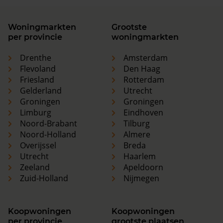
Woningmarkten
Grootste
per provincie
woningmarkten
Drenthe
Amsterdam
Flevoland
Den Haag
Friesland
Rotterdam
Gelderland
Utrecht
Groningen
Groningen
Limburg
Eindhoven
Noord-Brabant
Tilburg
Noord-Holland
Almere
Overijssel
Breda
Utrecht
Haarlem
Zeeland
Apeldoorn
Zuid-Holland
Nijmegen
Koopwoningen
Koopwoningen
per provincie
grootste plaatsen