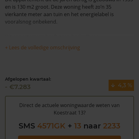
en is 130 m2 groot. Deze woning heeft zo’n 35
vierkante meter aan tuin en het energielabel is
vooralsnog onbekend.
Dit appartement heeft geen herleidbare
koopsominformatie en is in de afgelopen 12 maanden
+ Lees de volledige omschrijving
met meer dan 3% in waarde gestegen. Waarschijnlijk is
deze woning sinds 1993 niet meer verkocht.
De gemeentelijke WOZ waarde van Koestraat 13 is
Afgelopen kwartaal:
€117.000 (2020). Volgens Kadasterdata is de kans laag
4,3 %
- €7.283
dat deze waarde te hoog is en dat er bespaard zou
kunnen worden op de gemeentelijke belastingen. Met
het
gratis WOZ alarm
bent u elk jaar op de hoogte van
Direct de actuele woningwaarde weten van
uw laatste WOZ waarde en kansen op besparing.
Koestraat 13?
Schrijf u
hier
gratis in.
SMS
4571GK
+
13
naar
2233