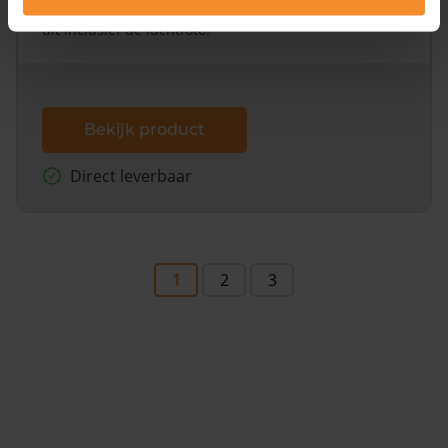
omliggende percelen met de kadastrale erfgrenzen,
dit inclusief de luchtfoto!
Bekijk product
Direct leverbaar
1
2
3