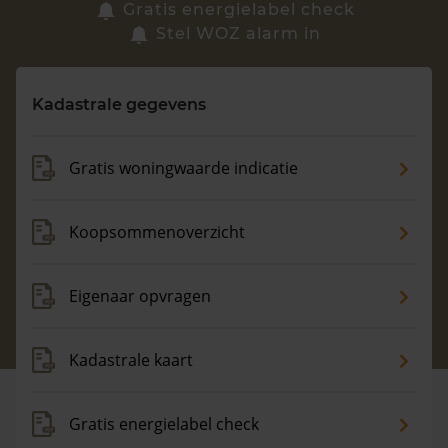
Zoek een woning
Gratis energielabel check
Stel WOZ alarm in
Vragen? Neem contact met ons op
Kadastrale gegevens
088 220 4200
Maandag t/m vrijdag - 08:00 -18:00
Gratis woningwaarde indicatie
Koopsommenoverzicht
Eigenaar opvragen
Kadastrale kaart
Gratis energielabel check