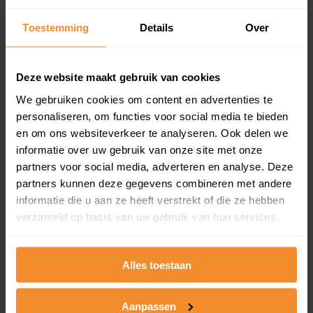
updates)
Inclusief 1 jaar gratis updates
Toestemming
Details
Over
Een overzicht van alle verkochte woningen (koopsom
en koopdatum) binnen een postcodegebied. Dit
Deze website maakt gebruik van cookies
inclusief een jaar lang gratis updates van nieuwe
koopsommen.
We gebruiken cookies om content en advertenties te
personaliseren, om functies voor social media te bieden
en om ons websiteverkeer te analyseren. Ook delen we
informatie over uw gebruik van onze site met onze
Bekijk product
partners voor social media, adverteren en analyse. Deze
partners kunnen deze gegevens combineren met andere
Direct leverbaar
informatie die u aan ze heeft verstrekt of die ze hebben
verzameld op basis van uw gebruik van hun services.
Kadastrale kaart pakket
Alles toestaan
Alleen globale ligging perceel
Aanpassen
Een uitgebreid overzicht van het perceel en