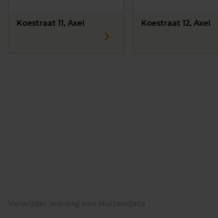
Koestraat 11, Axel
Koestraat 12, Axel
Verwijder woning van Huizendata