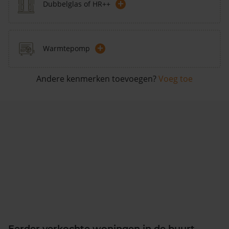
+
Dubbelglas of HR++
+
Warmtepomp
Andere kenmerken toevoegen?
Voeg toe
Eerder verkochte woningen in de buurt