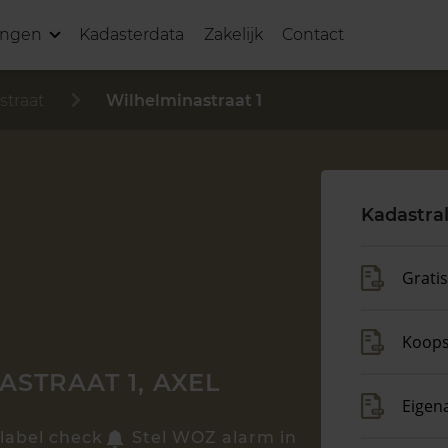
ingen
Kadasterdata
Zakelijk
Contact
straat
Wilhelminastraat 1
Kadastra
Grati
Koop
STRAAT 1, AXEL
Eigen
label check
Stel WOZ alarm in