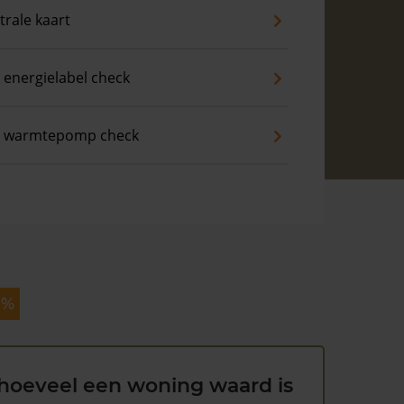
trale kaart
 energielabel check
s warmtepomp check
 %
hoeveel een woning waard is