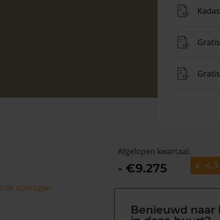
Kadas
Gratis
Grati
Afgelopen kwartaal:
4,3
- €9.275
arde opvragen
Benieuwd naar 