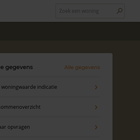
Zoek een woning
le gegevens
Alle gegevens
s woningwaarde indicatie
sommenoverzicht
aar opvragen