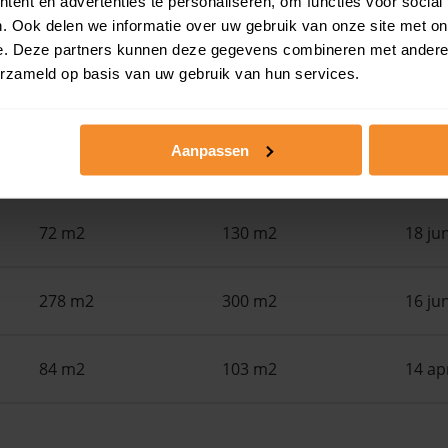
ent en advertenties te personaliseren, om functies voor social
. Ook delen we informatie over uw gebruik van onze site met on
Woonoppervlak
Perceel
Ver
e. Deze partners kunnen deze gegevens combineren met andere i
erzameld op basis van uw gebruik van hun services.
145 m2
251 m2
24 ju
Aanpassen
116 m2
383 m2
22 ju
72 m2
130 m2
18 ju
278 m2
300 m2
16 ju
84 m2
103 m2
14 ap