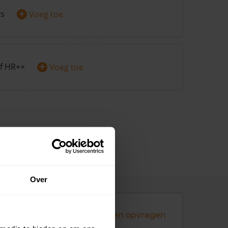
+
rs
Voeg toe
+
f HR++
Voeg toe
Over
Andere koopsommen opvragen