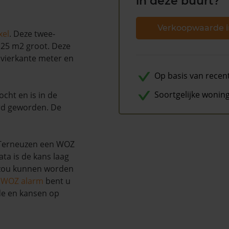
in deze buurt?
Verkoopwaarde i
xel
. Deze twee-
125 m2 groot. Deze
 vierkante meter en
Op basis van recen
Soortgelijke wonin
ocht en is in de
d geworden. De
 Terneuzen een WOZ
ta is de kans laag
 zou kunnen worden
s WOZ alarm
bent u
de en kansen op