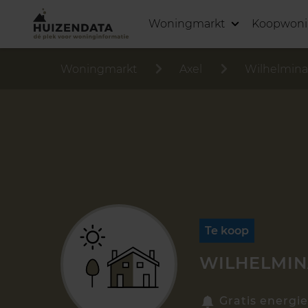
Woningmarkt
Koopwon
Woningmarkt
Axel
Wilhelmina
Te koop
WILHELMINA
Gratis energie