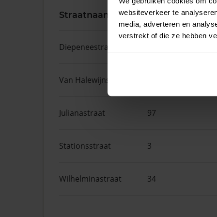
We gebruiken cookies om cont
websiteverkeer te analyseren
Straatnaam
Huisnr.
media, adverteren en analys
verstrekt of die ze hebben v
Diepeneestraat
3
Van Halewijnstraat
54
Julianastraat
97
Stationsstraat
3
Wilhelminastraat
34