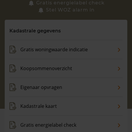
Zoek een woning
Gratis energielabel check
Stel WOZ alarm in
Vragen? Neem contact met ons op
Kadastrale gegevens
088 220 4200
Maandag t/m vrijdag - 08:00 -18:00
Gratis woningwaarde indicatie
Koopsommenoverzicht
Eigenaar opvragen
Kadastrale kaart
Gratis energielabel check