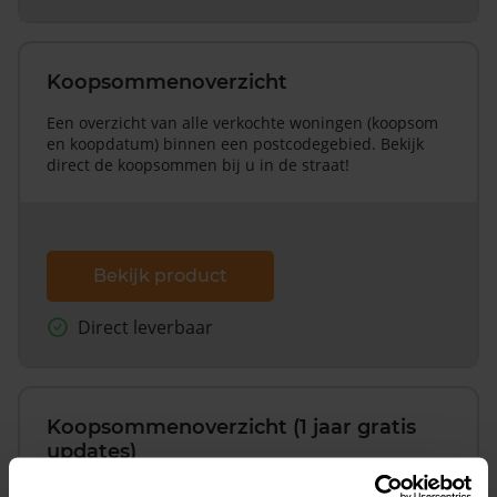
Koopsommenoverzicht
Een overzicht van alle verkochte woningen (koopsom
en koopdatum) binnen een postcodegebied. Bekijk
direct de koopsommen bij u in de straat!
Bekijk product
Direct leverbaar
Koopsommenoverzicht (1 jaar gratis
updates)
Inclusief 1 jaar gratis updates