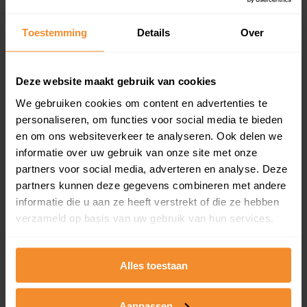
Een overzicht van alle verkochte woningen (koopsom
Toestemming
Details
Over
en koopdatum) binnen een postcodegebied. Dit
inclusief een jaar lang gratis updates van nieuwe
koopsommen.
Deze website maakt gebruik van cookies
We gebruiken cookies om content en advertenties te
personaliseren, om functies voor social media te bieden
Bekijk product
en om ons websiteverkeer te analyseren. Ook delen we
informatie over uw gebruik van onze site met onze
Direct leverbaar
partners voor social media, adverteren en analyse. Deze
partners kunnen deze gegevens combineren met andere
informatie die u aan ze heeft verstrekt of die ze hebben
verzameld op basis van uw gebruik van hun services.
Kadastrale kaart pakket
Alleen globale ligging perceel
Alles toestaan
Een uitgebreid overzicht van het perceel en
omliggende percelen met de kadastrale erfgrenzen,
dit inclusief de luchtfoto!
Aanpassen