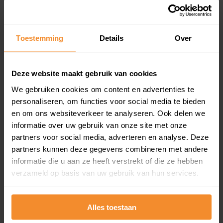
Koopsommenoverzicht (1 jaar gratis
updates)
Toestemming
Details
Over
Inclusief 1 jaar gratis updates
Een overzicht van alle verkochte woningen (koopsom
Deze website maakt gebruik van cookies
en koopdatum) binnen een postcodegebied. Dit
inclusief een jaar lang gratis updates van nieuwe
We gebruiken cookies om content en advertenties te
koopsommen.
personaliseren, om functies voor social media te bieden
en om ons websiteverkeer te analyseren. Ook delen we
informatie over uw gebruik van onze site met onze
partners voor social media, adverteren en analyse. Deze
Bekijk product
partners kunnen deze gegevens combineren met andere
informatie die u aan ze heeft verstrekt of die ze hebben
Direct leverbaar
verzameld op basis van uw gebruik van hun services.
Alles toestaan
Kadastrale kaart pakket