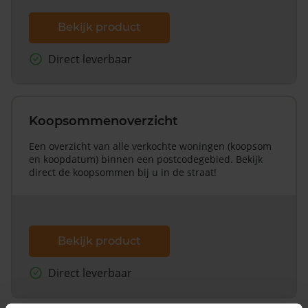
Bekijk product
Direct leverbaar
Koopsommenoverzicht
Een overzicht van alle verkochte woningen (koopsom
en koopdatum) binnen een postcodegebied. Bekijk
direct de koopsommen bij u in de straat!
Bekijk product
Direct leverbaar