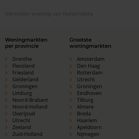
Verwijder woning van Huizendata
Woningmarkten
Grootste
per provincie
woningmarkten
Drenthe
Amsterdam
Flevoland
Den Haag
Friesland
Rotterdam
Gelderland
Utrecht
Groningen
Groningen
Limburg
Eindhoven
Noord-Brabant
Tilburg
Noord-Holland
Almere
Overijssel
Breda
Utrecht
Haarlem
Zeeland
Apeldoorn
Zuid-Holland
Nijmegen