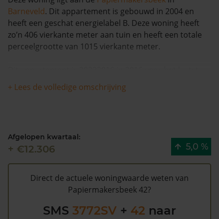
Barneveld
. Dit appartement is gebouwd in 2004 en
heeft een geschat energielabel B. Deze woning heeft
zo’n 406 vierkante meter aan tuin en heeft een totale
perceelgrootte van 1015 vierkante meter.
Dit appartement is 20232016 in 2016 voor het laatst
verkocht en is in de afgelopen 12 maanden met meer
+ Lees de volledige omschrijving
dan 5% in waarde gestegen. Vanaf 1993 is de woning 1
keer verkocht.
Papiermakersbeek 42 heeft volgens de gemeente
Afgelopen kwartaal:
Barneveld een WOZ waarde van €228.000 (2020).
5,0 %
+ €12.306
Volgens Kadasterdata is de kans gemiddeld dat deze
waarde te hoog is en dat er bespaard zou kunnen
worden op de gemeentelijke belastingen. Met het
Direct de actuele woningwaarde weten van
gratis WOZ alarm
bent u elk jaar op de hoogte van uw
Papiermakersbeek 42?
laatste WOZ waarde en kansen op besparing. Schrijf u
SMS
3772SV
+
42
naar
hier
gratis in.