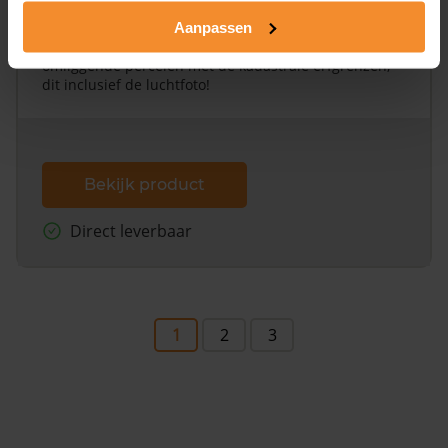
Alleen globale ligging perceel
Aanpassen
Een uitgebreid overzicht van het perceel en
omliggende percelen met de kadastrale erfgrenzen,
dit inclusief de luchtfoto!
Bekijk product
Direct leverbaar
1
2
3