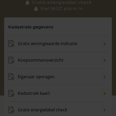
Zoek een woning
Gratis energielabel check
Stel WOZ alarm in
Vragen? Neem contact met ons op
Kadastrale gegevens
088 220 4200
Maandag t/m vrijdag - 08:00 -18:00
Gratis woningwaarde indicatie
Koopsommenoverzicht
Eigenaar opvragen
Kadastrale kaart
Gratis energielabel check