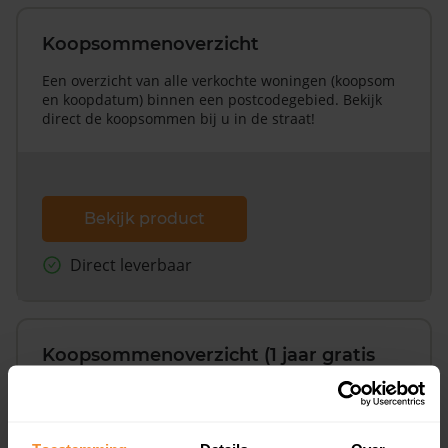
Koopsommenoverzicht
Een overzicht van alle verkochte woningen (koopsom
en koopdatum) binnen een postcodegebied. Bekijk
direct de koopsommen bij u in de straat!
Bekijk product
Direct leverbaar
Koopsommenoverzicht (1 jaar gratis
updates)
Inclusief 1 jaar gratis updates
Een overzicht van alle verkochte woningen (koopsom