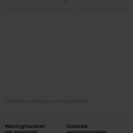
Verwijder woning van Huizendata
Woningmarkten
Grootste
per provincie
woningmarkten