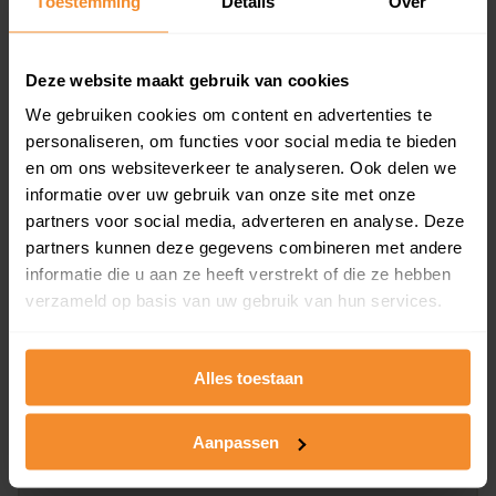
Toestemming
Details
Over
en koopdatum) binnen een postcodegebied. Dit
inclusief een jaar lang gratis updates van nieuwe
koopsommen.
Deze website maakt gebruik van cookies
We gebruiken cookies om content en advertenties te
personaliseren, om functies voor social media te bieden
en om ons websiteverkeer te analyseren. Ook delen we
Bekijk product
informatie over uw gebruik van onze site met onze
partners voor social media, adverteren en analyse. Deze
Direct leverbaar
partners kunnen deze gegevens combineren met andere
informatie die u aan ze heeft verstrekt of die ze hebben
verzameld op basis van uw gebruik van hun services.
Kadastrale kaart pakket
Alleen globale ligging perceel
Alles toestaan
Een uitgebreid overzicht van het perceel en
omliggende percelen met de kadastrale erfgrenzen,
Aanpassen
dit inclusief de luchtfoto!