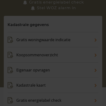
Zoek een woning
Gratis energielabel check
Stel WOZ alarm in
Vragen? Neem contact met ons op
Kadastrale gegevens
088 220 4200
Maandag t/m vrijdag - 08:00 -18:00
Gratis woningwaarde indicatie
Koopsommenoverzicht
Eigenaar opvragen
Kadastrale kaart
Gratis energielabel check