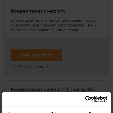
Koopsommenoverzicht
Een overzicht van alle verkochte woningen (koopsom
en koopdatum) binnen een postcodegebied. Bekijk
direct de koopsommen bij u in de straat!
Bekijk product
Direct leverbaar
Koopsommenoverzicht (1 jaar gratis
updates)
Inclusief 1 jaar gratis updates
Een overzicht van alle verkochte woningen (koopsom