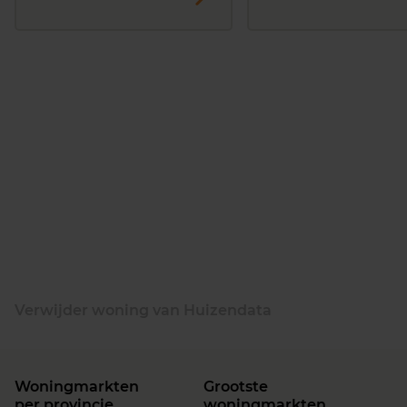
Verwijder woning van Huizendata
Woningmarkten
Grootste
per provincie
woningmarkten