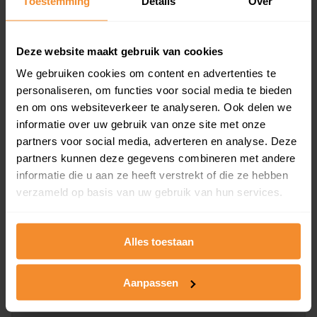
Toestemming
Details
Over
en koopdatum) binnen een postcodegebied. Dit
inclusief een jaar lang gratis updates van nieuwe
koopsommen.
Deze website maakt gebruik van cookies
We gebruiken cookies om content en advertenties te
personaliseren, om functies voor social media te bieden
en om ons websiteverkeer te analyseren. Ook delen we
Bekijk product
informatie over uw gebruik van onze site met onze
partners voor social media, adverteren en analyse. Deze
Direct leverbaar
partners kunnen deze gegevens combineren met andere
informatie die u aan ze heeft verstrekt of die ze hebben
verzameld op basis van uw gebruik van hun services.
Kadastrale kaart pakket
Alleen globale ligging perceel
Alles toestaan
Een uitgebreid overzicht van het perceel en
omliggende percelen met de kadastrale erfgrenzen,
Aanpassen
dit inclusief de luchtfoto!