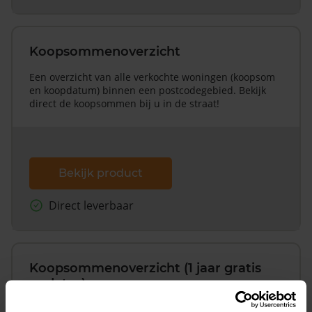
Koopsommenoverzicht
Een overzicht van alle verkochte woningen (koopsom
en koopdatum) binnen een postcodegebied. Bekijk
direct de koopsommen bij u in de straat!
Bekijk product
Direct leverbaar
Koopsommenoverzicht (1 jaar gratis
updates)
Inclusief 1 jaar gratis updates