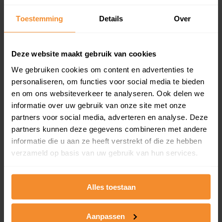
Een overzicht van alle verkochte woningen (koopsom
Toestemming
Details
Over
en koopdatum) binnen een postcodegebied. Dit
inclusief een jaar lang gratis updates van nieuwe
koopsommen.
Deze website maakt gebruik van cookies
We gebruiken cookies om content en advertenties te
personaliseren, om functies voor social media te bieden
Bekijk product
en om ons websiteverkeer te analyseren. Ook delen we
informatie over uw gebruik van onze site met onze
Direct leverbaar
partners voor social media, adverteren en analyse. Deze
partners kunnen deze gegevens combineren met andere
informatie die u aan ze heeft verstrekt of die ze hebben
verzameld op basis van uw gebruik van hun services.
Kadastrale kaart pakket
Alleen globale ligging perceel
Alles toestaan
Een uitgebreid overzicht van het perceel en
omliggende percelen met de kadastrale erfgrenzen,
dit inclusief de luchtfoto!
Aanpassen