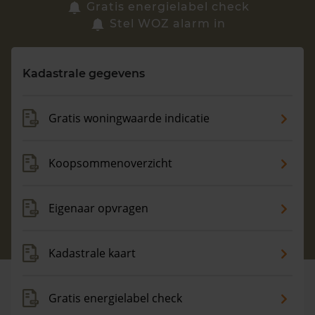
Zoek een woning
Gratis energielabel check
Stel WOZ alarm in
Vragen? Neem contact met ons op
Kadastrale gegevens
088 220 4200
Maandag t/m vrijdag - 08:00 -18:00
Gratis woningwaarde indicatie
Koopsommenoverzicht
Eigenaar opvragen
Kadastrale kaart
Gratis energielabel check