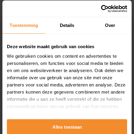
Koopsommenoverzicht (1 jaar gratis
updates)
Toestemming
Details
Over
Inclusief 1 jaar gratis updates
Een overzicht van alle verkochte woningen (koopsom
en koopdatum) binnen een postcodegebied. Dit
Deze website maakt gebruik van cookies
inclusief een jaar lang gratis updates van nieuwe
koopsommen.
We gebruiken cookies om content en advertenties te
personaliseren, om functies voor social media te bieden
en om ons websiteverkeer te analyseren. Ook delen we
informatie over uw gebruik van onze site met onze
Bekijk product
partners voor social media, adverteren en analyse. Deze
partners kunnen deze gegevens combineren met andere
Direct leverbaar
informatie die u aan ze heeft verstrekt of die ze hebben
verzameld op basis van uw gebruik van hun services.
Kadastrale kaart pakket
Alles toestaan
Alleen globale ligging perceel