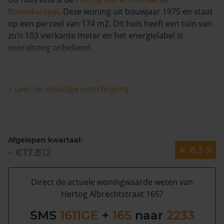
Bovenkarspel
. Deze woning uit bouwjaar 1975 en staat
op een perceel van 174 m2. Dit huis heeft een tuin van
zo’n 103 vierkante meter en het energielabel is
vooralsnog onbekend.
Deze woning is in 2020 voor het laatst verkocht en is
met meer dan 10% in waarde gestegen in de afgelopen
+ Lees de volledige omschrijving
12 maanden. De woning is sinds 1993 waarschijnlijk
niet meer verkocht.
De gemeentelijke WOZ waarde van Hertog
Afgelopen kwartaal:
Albrechtstraat 165 is €202.000 (2020). Volgens
8,3 %
- €17.812
Kadasterdata is de kans laag dat deze waarde te hoog
is en dat er bespaard zou kunnen worden op de
gemeentelijke belastingen. Met het
gratis WOZ alarm
Direct de actuele woningwaarde weten van
bent u elk jaar op de hoogte van uw laatste WOZ
Hertog Albrechtstraat 165?
waarde en kansen op besparing. Schrijf u
hier
gratis in.
SMS
1611GE
+
165
naar
2233