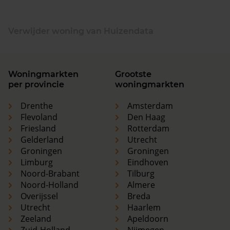
Verwijder woning van Huizendata
Woningmarkten
Grootste
per provincie
woningmarkten
Drenthe
Amsterdam
Flevoland
Den Haag
Friesland
Rotterdam
Gelderland
Utrecht
Groningen
Groningen
Limburg
Eindhoven
Noord-Brabant
Tilburg
Noord-Holland
Almere
Overijssel
Breda
Utrecht
Haarlem
Zeeland
Apeldoorn
Zuid-Holland
Nijmegen