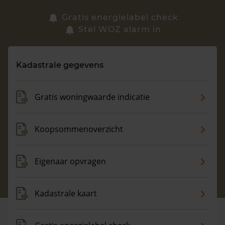
Zoek een woning
Gratis energielabel check
Stel WOZ alarm in
Vragen? Neem contact met ons op
Kadastrale gegevens
088 220 4200
Maandag t/m vrijdag - 08:00 -18:00
Gratis woningwaarde indicatie
Koopsommenoverzicht
Eigenaar opvragen
Kadastrale kaart