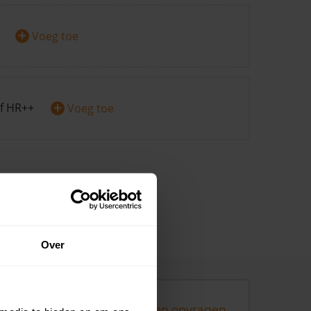
+
Voeg toe
+
f HR++
Voeg toe
Over
Andere koopsommen opvragen