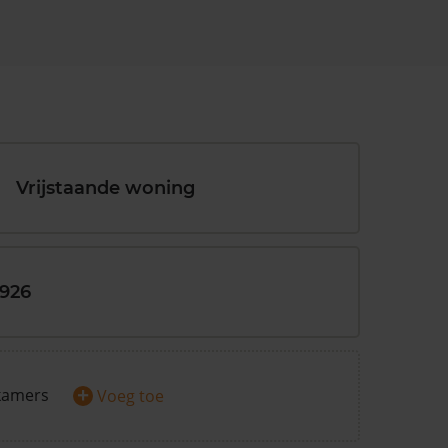
Vrijstaande woning
1926
+
kamers
Voeg toe