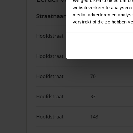
We gebruiken cookies om cont
websiteverkeer te analyseren
media, adverteren en analys
Straatnaam
Huisnr.
verstrekt of die ze hebben v
Hoofdstraat
169
Hoofdstraat
298
Hoofdstraat
70
Hoofdstraat
33
Hoofdstraat
143