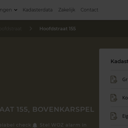
ingen
Kadasterdata
Zakelijk
Contact
ofdstraat
Hoofdstraat 155
Kadast
Gr
Ko
AT 155, BOVENKARSPEL
Ei
elabel check
Stel WOZ alarm in