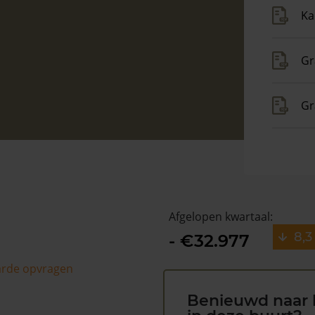
Ka
Gr
Gr
Afgelopen kwartaal:
8,3
- €32.977
arde opvragen
Benieuwd naar 