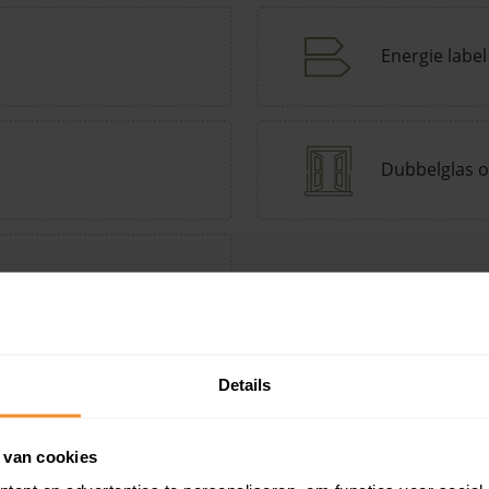
Energie label
Dubbelglas o
tepomp Keuzehulp
Andere kenmerken toevoegen?
Voeg toe
Details
 van cookies
in de buurt