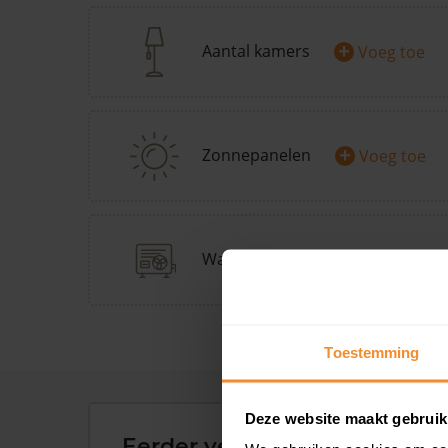
+
Aantal kamers
Voeg toe
+
Zonnepanelen
Voeg toe
+
Warmtepomp
Doe Warmp
Toestemming
Deze website maakt gebruik
Eerder verkochte woningen 