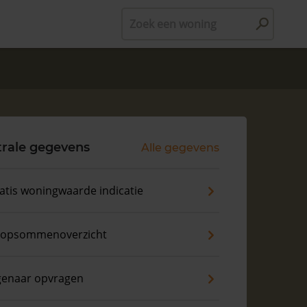
Zoek een woning
rale gegevens
Alle gegevens
atis woningwaarde indicatie
opsommenoverzicht
genaar opvragen