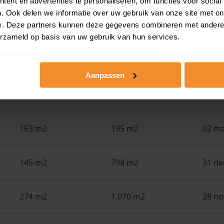
ent en advertenties te personaliseren, om functies voor social
. Ook delen we informatie over uw gebruik van onze site met on
e. Deze partners kunnen deze gegevens combineren met andere i
Woonoppervlak
Perceel
Ver
erzameld op basis van uw gebruik van hun services.
131 m2
1.870 m2
21 ap
Aanpassen
241 m2
750 m2
05 ma
163 m2
195 m2
02 ma
145 m2
798 m2
31 d
274 m2
1.070 m2
28 n