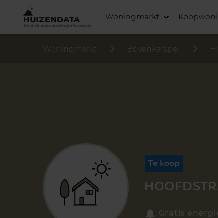
Woningmarkt
Koopwon
Woningmarkt
Bovenkarspel
Ho
Te koop
HOOFDSTRA
Gratis energi