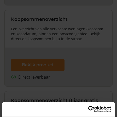
Koopsommenoverzicht
Een overzicht van alle verkochte woningen (koopsom
en koopdatum) binnen een postcodegebied. Bekijk
direct de koopsommen bij u in de straat!
Bekijk product
Direct leverbaar
Koopsommenoverzicht (1 jaar gratis
updates)
Inclusief 1 jaar gratis updates