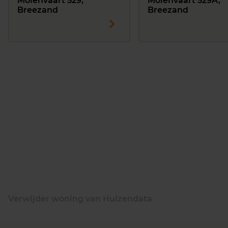
Molenvaart 529,
Molenvaart 529A,
Breezand
Breezand
Verwijder woning van Huizendata