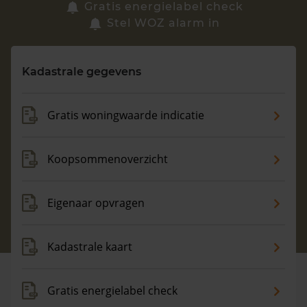
Zoek een woning
Gratis energielabel check
Stel WOZ alarm in
Vragen? Neem contact met ons op
Kadastrale gegevens
088 220 4200
Maandag t/m vrijdag - 08:00 -18:00
Gratis woningwaarde indicatie
Koopsommenoverzicht
Eigenaar opvragen
Kadastrale kaart
Gratis energielabel check