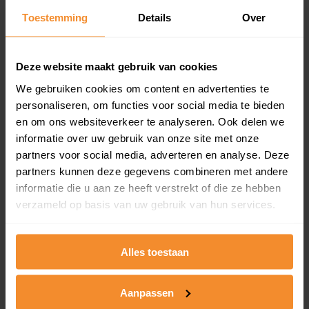
Toestemming
Details
Over
Een overzicht van alle verkochte woningen (koopsom
en koopdatum) binnen een postcodegebied. Dit
inclusief een jaar lang gratis updates van nieuwe
koopsommen.
Deze website maakt gebruik van cookies
We gebruiken cookies om content en advertenties te
personaliseren, om functies voor social media te bieden
en om ons websiteverkeer te analyseren. Ook delen we
Bekijk product
informatie over uw gebruik van onze site met onze
partners voor social media, adverteren en analyse. Deze
Direct leverbaar
partners kunnen deze gegevens combineren met andere
informatie die u aan ze heeft verstrekt of die ze hebben
verzameld op basis van uw gebruik van hun services.
Kadastrale kaart pakket
Alleen globale ligging perceel
Alles toestaan
Een uitgebreid overzicht van het perceel en
omliggende percelen met de kadastrale erfgrenzen,
Aanpassen
dit inclusief de luchtfoto!