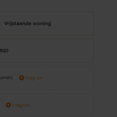
Vrijstaande woning
1920
+
kamers
Voeg toe
+
Voeg toe