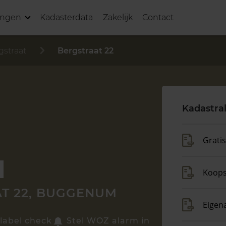
ingen
Kadasterdata
Zakelijk
Contact
gstraat
Bergstraat 22
Kadastra
Grati
Koop
T 22, BUGGENUM
Eigen
label check
Stel WOZ alarm in