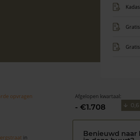
Kadas
Gratis
Grati
arde opvragen
Afgelopen kwartaal:
0,6
- €1.708
Benieuwd naar 
ergstraat
in