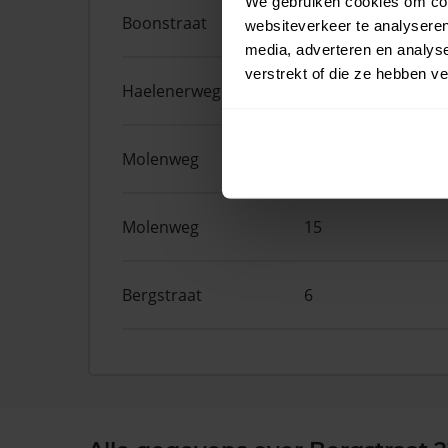
We gebruiken cookies om cont
Boonstraat
9
websiteverkeer te analyseren
media, adverteren en analys
verstrekt of die ze hebben v
Haelenerweg
10
Molenweg
3
Molenweg
15
Bergstraat
6