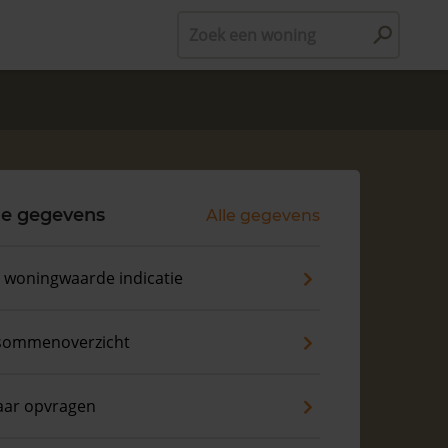
Zoek een woning
le gegevens
Alle gegevens
s woningwaarde indicatie
sommenoverzicht
aar opvragen