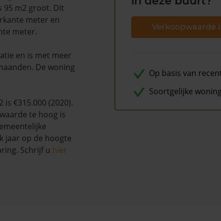
in deze buurt?
s 95 m2 groot. Dit
ierkante meter en
Verkoopwaarde i
nte meter.
atie en is met meer
 maanden. De woning
Op basis van recen
Soortgelijke wonin
is €315.000 (2020).
waarde te hoog is
emeentelijke
k jaar op de hoogte
ing. Schrijf u
hier