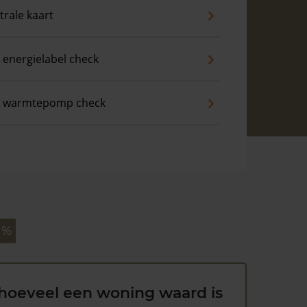
trale kaart
 energielabel check
s warmtepomp check
 %
hoeveel een woning waard is