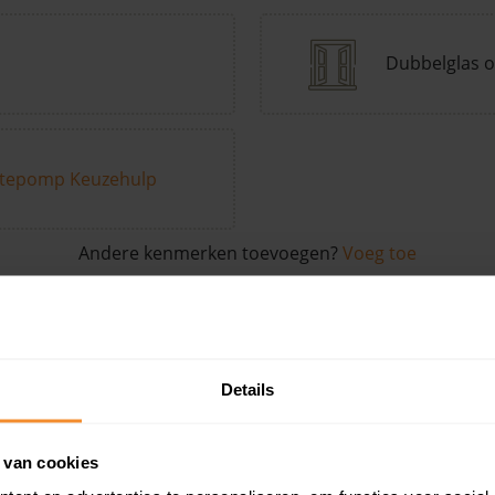
Dubbelglas o
tepomp Keuzehulp
Andere kenmerken toevoegen?
Voeg toe
in de buurt
Details
Woonoppervlak
Perceel
Ver
 van cookies