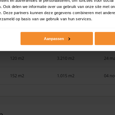
ent en advertenties te personaliseren, om functies voor social
112 m2
160 m2
05 me
. Ook delen we informatie over uw gebruik van onze site met on
e. Deze partners kunnen deze gegevens combineren met andere i
erzameld op basis van uw gebruik van hun services.
81 m2
1.380 m2
24 ap
Aanpassen
125 m2
0 m2
31 ma
120 m2
3.210 m2
24 ma
152 m2
1.015 m2
04 n