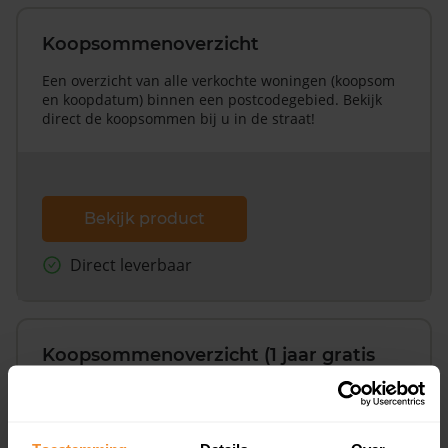
Koopsommenoverzicht
Een overzicht van alle verkochte woningen (koopsom
en koopdatum) binnen een postcodegebied. Bekijk
direct de koopsommen bij u in de straat!
Bekijk product
Direct leverbaar
Koopsommenoverzicht (1 jaar gratis
updates)
Inclusief 1 jaar gratis updates
Een overzicht van alle verkochte woningen (koopsom