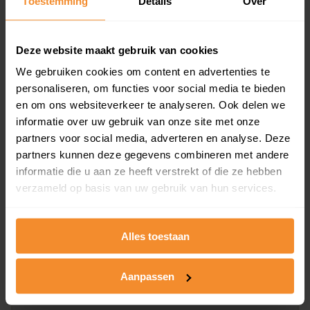
Toestemming
Details
Over
en koopdatum) binnen een postcodegebied. Dit
inclusief een jaar lang gratis updates van nieuwe
koopsommen.
Deze website maakt gebruik van cookies
We gebruiken cookies om content en advertenties te
personaliseren, om functies voor social media te bieden
en om ons websiteverkeer te analyseren. Ook delen we
Bekijk product
informatie over uw gebruik van onze site met onze
partners voor social media, adverteren en analyse. Deze
Direct leverbaar
partners kunnen deze gegevens combineren met andere
informatie die u aan ze heeft verstrekt of die ze hebben
verzameld op basis van uw gebruik van hun services.
Kadastrale kaart pakket
Alleen globale ligging perceel
Alles toestaan
Een uitgebreid overzicht van het perceel en
omliggende percelen met de kadastrale erfgrenzen,
Aanpassen
dit inclusief de luchtfoto!