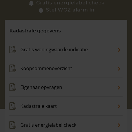
Zoek een woning
Gratis energielabel check
Stel WOZ alarm in
Vragen? Neem contact met ons op
Kadastrale gegevens
088 220 4200
Maandag t/m vrijdag - 08:00 -18:00
Gratis woningwaarde indicatie
Koopsommenoverzicht
Eigenaar opvragen
Kadastrale kaart
Gratis energielabel check