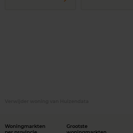
Verwijder woning van Huizendata
Woningmarkten
Grootste
per provincie
woningmarkten