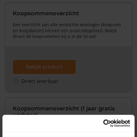
Koopsommenoverzicht
Een overzicht van alle verkochte woningen (koopsom
en koopdatum) binnen een postcodegebied. Bekijk
direct de koopsommen bij u in de straat!
Bekijk product
Direct leverbaar
Koopsommenoverzicht (1 jaar gratis
updates)
Inclusief 1 jaar gratis updates
Een overzicht van alle verkochte woningen (koopsom