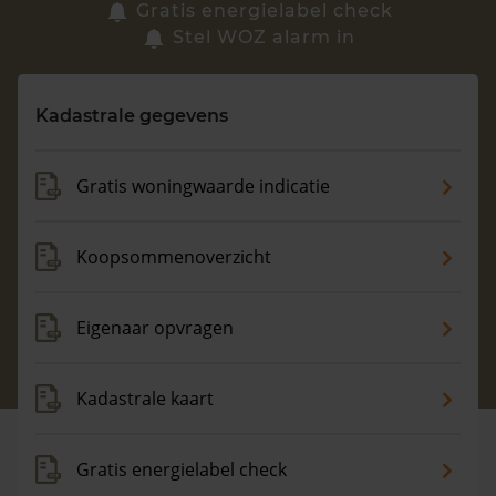
Zoek een woning
Gratis energielabel check
Stel WOZ alarm in
Vragen? Neem contact met ons op
Kadastrale gegevens
088 220 4200
Maandag t/m vrijdag - 08:00 -18:00
Gratis woningwaarde indicatie
Koopsommenoverzicht
Eigenaar opvragen
Kadastrale kaart
Gratis energielabel check