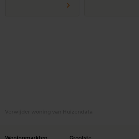
Verwijder woning van Huizendata
Woningmarkten
Grootste