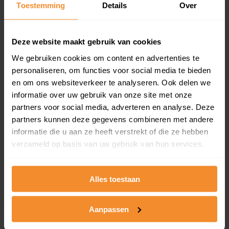
Toestemming
Details
Over
en koopdatum) binnen een postcodegebied. Dit
inclusief een jaar lang gratis updates van nieuwe
koopsommen.
Deze website maakt gebruik van cookies
We gebruiken cookies om content en advertenties te
personaliseren, om functies voor social media te bieden
Bekijk product
en om ons websiteverkeer te analyseren. Ook delen we
informatie over uw gebruik van onze site met onze
Direct leverbaar
partners voor social media, adverteren en analyse. Deze
partners kunnen deze gegevens combineren met andere
informatie die u aan ze heeft verstrekt of die ze hebben
verzameld op basis van uw gebruik van hun services.
Kadastrale kaart pakket
Alleen globale ligging perceel
Alles toestaan
Een uitgebreid overzicht van het perceel en
omliggende percelen met de kadastrale erfgrenzen,
dit inclusief de luchtfoto!
Aanpassen