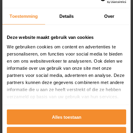
Koopsommenoverzicht (1 jaar gratis
updates)
Toestemming
Details
Over
Inclusief 1 jaar gratis updates
Een overzicht van alle verkochte woningen (koopsom
en koopdatum) binnen een postcodegebied. Dit
Deze website maakt gebruik van cookies
inclusief een jaar lang gratis updates van nieuwe
We gebruiken cookies om content en advertenties te
koopsommen.
personaliseren, om functies voor social media te bieden
en om ons websiteverkeer te analyseren. Ook delen we
informatie over uw gebruik van onze site met onze
partners voor social media, adverteren en analyse. Deze
Bekijk product
partners kunnen deze gegevens combineren met andere
informatie die u aan ze heeft verstrekt of die ze hebben
Direct leverbaar
verzameld op basis van uw gebruik van hun services.
Alles toestaan
Kadastrale kaart pakket
Alleen globale ligging perceel