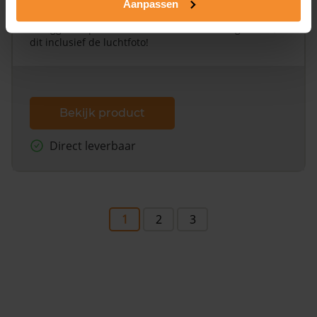
Aanpassen
Een uitgebreid overzicht van het perceel en
omliggende percelen met de kadastrale erfgrenzen,
dit inclusief de luchtfoto!
Bekijk product
Direct leverbaar
1
2
3