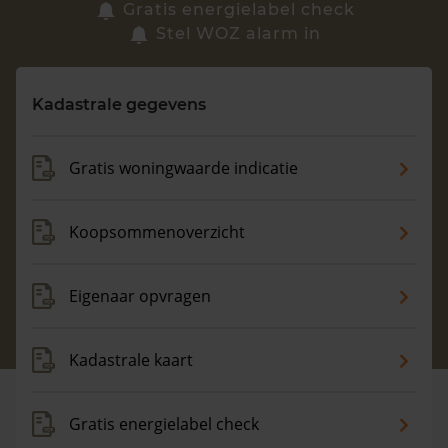
Zoek een woning
Gratis energielabel check
Stel WOZ alarm in
Vragen? Neem contact met ons op
Kadastrale gegevens
088 220 4200
Maandag t/m vrijdag - 08:00 -18:00
Gratis woningwaarde indicatie
Koopsommenoverzicht
Eigenaar opvragen
Kadastrale kaart
Gratis energielabel check