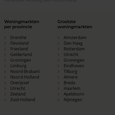
Verwijder woning van Huizendata
Woningmarkten
Grootste
per provincie
woningmarkten
Drenthe
Amsterdam
Flevoland
Den Haag
Friesland
Rotterdam
Gelderland
Utrecht
Groningen
Groningen
Limburg
Eindhoven
Noord-Brabant
Tilburg
Noord-Holland
Almere
Overijssel
Breda
Utrecht
Haarlem
Zeeland
Apeldoorn
Zuid-Holland
Nijmegen