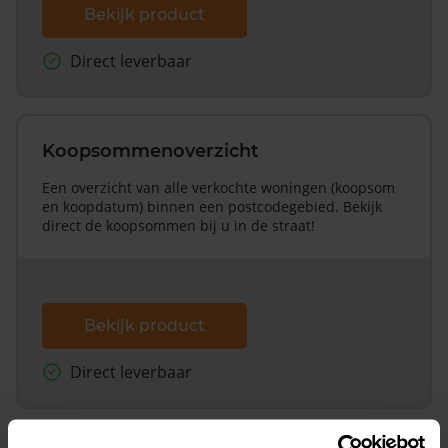
Bekijk product
Direct leverbaar
Koopsommenoverzicht
Een overzicht van alle verkochte woningen (koopsom
en koopdatum) binnen een postcodegebied. Bekijk
direct de koopsommen bij u in de straat!
Bekijk product
Direct leverbaar