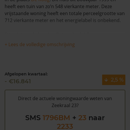
heeft een tuin van zo’n 548 vierkante meter. Deze
vrijstaande woning heeft een totale perceelgrootte van
712 vierkante meter en het energielabel is onbekend.
Dit vrijstaande huis heeft geen herleidbare
koopsominformatie en is in de afgelopen 12 maanden
+ Lees de volledige omschrijving
stabiel gebleven in waarde. De woning is sinds 1993
waarschijnlijk niet meer verkocht.
De gemeentelijke WOZ waarde van Zeekraal 23 is
Afgelopen kwartaal:
€686.000 (2020). Volgens Kadasterdata is de kans
2,5 %
- €16.841
gemiddeld dat deze waarde te hoog is en dat er
bespaard zou kunnen worden op de gemeentelijke
belastingen. Met het
gratis WOZ alarm
bent u elk jaar
Direct de actuele woningwaarde weten van
op de hoogte van uw laatste WOZ waarde en kansen
Zeekraal 23?
op besparing. Schrijf u
hier
gratis in.
SMS
1796BM
+
23
naar
2233