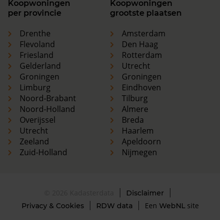
Koopwoningen
Koopwoningen
per provincie
grootste plaatsen
Drenthe
Amsterdam
Flevoland
Den Haag
Friesland
Rotterdam
Gelderland
Utrecht
Groningen
Groningen
Limburg
Eindhoven
Noord-Brabant
Tilburg
Noord-Holland
Almere
Overijssel
Breda
Utrecht
Haarlem
Zeeland
Apeldoorn
Zuid-Holland
Nijmegen
© 2026 Kadasterdata
Disclaimer
Een
site
Privacy & Cookies
RDW data
WebNL