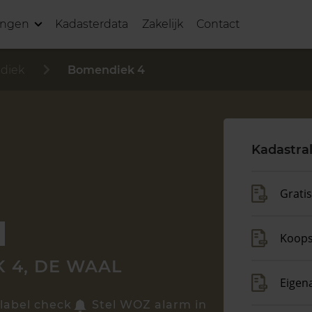
ingen
Kadasterdata
Zakelijk
Contact
diek
Bomendiek 4
Kadastra
Grati
Koop
 4, DE WAAL
Eigen
label check
Stel WOZ alarm in