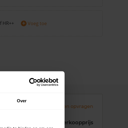
+
f HR++
Voeg toe
Over
Andere koopsommen opvragen
koopdatum
Verkoopprijs