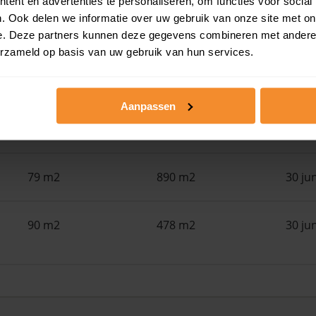
ent en advertenties te personaliseren, om functies voor social
. Ook delen we informatie over uw gebruik van onze site met on
213 m2
800 m2
30 ju
e. Deze partners kunnen deze gegevens combineren met andere i
erzameld op basis van uw gebruik van hun services.
113 m2
259 m2
30 ju
Aanpassen
87 m2
244 m2
30 ju
79 m2
890 m2
30 ju
90 m2
478 m2
30 ju