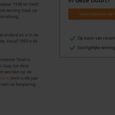
in deze buurt?
ouwjaar 1938 en heeft
eze woning staat op
Verkoopwaarde i
vooralsnog
veranderd en is in de
Op basis van recen
e. Vanaf 1993 is de
Soortgelijke wonin
meente Texel is
s laag dat deze
nen worden op de
alarm
bent u elk jaar
nsen op besparing.