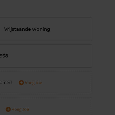
Vrijstaande woning
1938
+
kamers
Voeg toe
+
Voeg toe