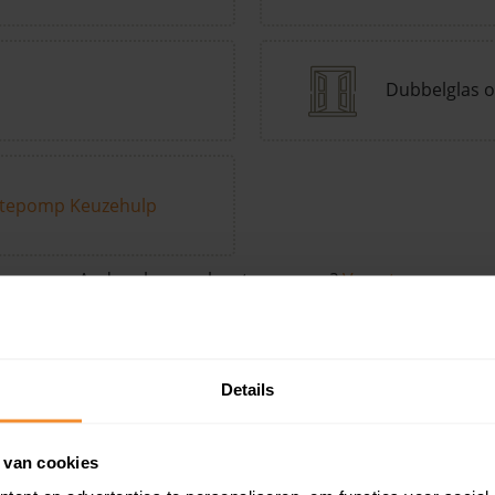
Dubbelglas o
tepomp Keuzehulp
Andere kenmerken toevoegen?
Voeg toe
Details
in de buurt
 van cookies
Woonoppervlak
Perceel
Ver