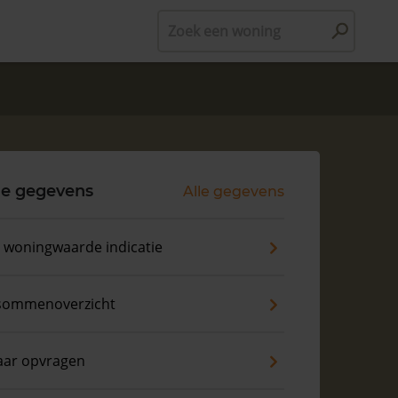
Zoek een woning
le gegevens
Alle gegevens
s woningwaarde indicatie
sommenoverzicht
aar opvragen