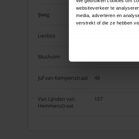
We gebruiken cookies om cont
websiteverkeer te analyseren
IJweg
557
media, adverteren en analys
verstrekt of die ze hebben v
Liesbos
62
Musholm
3
Juf van Kempenstraat
48
Van Lijnden van
157
Hemmenstraat