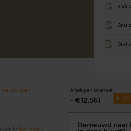
Kadas
Gratis
Grati
arde opvragen
Afgelopen kwartaal:
2,5
- €12.561
Benieuwd naar 
h aan de
Bomendiek