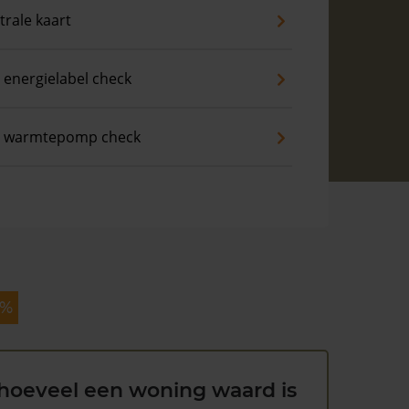
trale kaart
 energielabel check
s warmtepomp check
 %
hoeveel een woning waard is