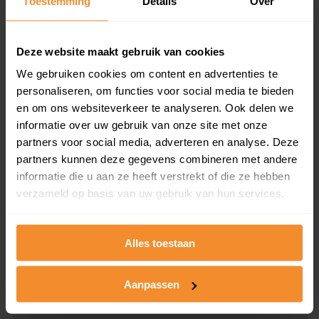
Toestemming
Details
Over
en koopdatum) binnen een postcodegebied. Dit
inclusief een jaar lang gratis updates van nieuwe
koopsommen.
Deze website maakt gebruik van cookies
We gebruiken cookies om content en advertenties te
personaliseren, om functies voor social media te bieden
en om ons websiteverkeer te analyseren. Ook delen we
Bekijk product
informatie over uw gebruik van onze site met onze
partners voor social media, adverteren en analyse. Deze
Direct leverbaar
partners kunnen deze gegevens combineren met andere
informatie die u aan ze heeft verstrekt of die ze hebben
verzameld op basis van uw gebruik van hun services.
Kadastrale kaart pakket
Alleen globale ligging perceel
Alles toestaan
Een uitgebreid overzicht van het perceel en
omliggende percelen met de kadastrale erfgrenzen,
Aanpassen
dit inclusief de luchtfoto!