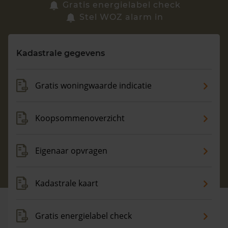
Zoek een woning
Gratis energielabel check
Stel WOZ alarm in
Vragen? Neem contact met ons op
Kadastrale gegevens
088 220 4200
Maandag t/m vrijdag - 08:00 -18:00
Gratis woningwaarde indicatie
Koopsommenoverzicht
Eigenaar opvragen
Kadastrale kaart
Gratis energielabel check