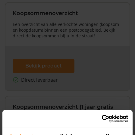
Koopsommenoverzicht
Een overzicht van alle verkochte woningen (koopsom
en koopdatum) binnen een postcodegebied. Bekijk
direct de koopsommen bij u in de straat!
Bekijk product
Direct leverbaar
Koopsommenoverzicht (1 jaar gratis
updates)
Inclusief 1 jaar gratis updates
Een overzicht van alle verkochte woningen (koopsom