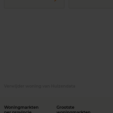
Verwijder woning van Huizendata
Woningmarkten
Grootste
per provincie
woningmarkten