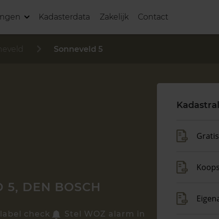
ingen
Kadasterdata
Zakelijk
Contact
neveld
Sonneveld 5
Kadastra
Grati
Koop
 5, DEN BOSCH
Eigen
label check
Stel WOZ alarm in