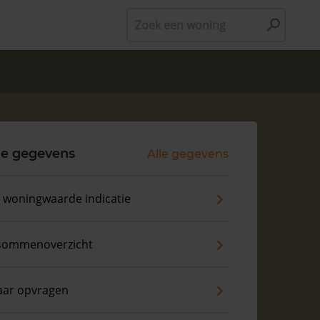
Zoek een woning
le gegevens
Alle gegevens
s woningwaarde indicatie
sommenoverzicht
aar opvragen