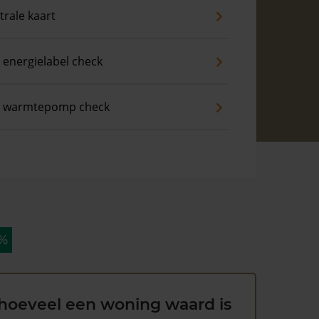
trale kaart
 energielabel check
s warmtepomp check
 %
hoeveel een woning waard is