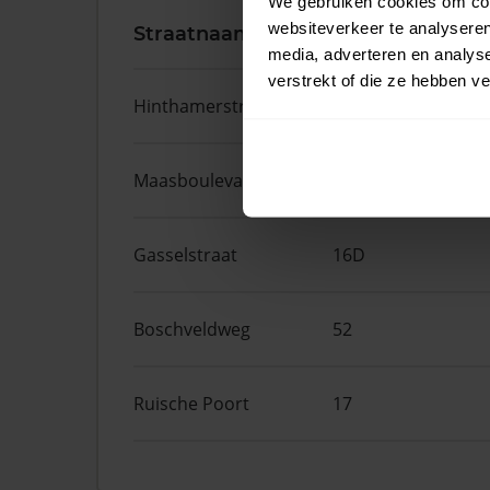
We gebruiken cookies om cont
websiteverkeer te analyseren
Straatnaam
Huisnr.
media, adverteren en analys
verstrekt of die ze hebben v
Hinthamerstraat
207A
Maasboulevard
81
Gasselstraat
16D
Boschveldweg
52
Ruische Poort
17