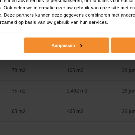
ent en advertenties te personaliseren, om functies voor social
. Ook delen we informatie over uw gebruik van onze site met on
Woonoppervlak
Perceel
Ver
e. Deze partners kunnen deze gegevens combineren met andere i
erzameld op basis van uw gebruik van hun services.
52 m2
0 m2
30 ju
Aanpassen
122 m2
1.990 m2
30 ju
78 m2
105 m2
29 ju
75 m2
2.492 m2
29 ju
63 m2
465 m2
29 ju