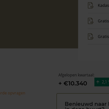
Kadas
Gratis
Grati
Afgelopen kwartaal:
2,1
+ €10.340
arde opvragen
Benieuwd naar 