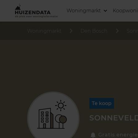
Woningmarkt
Koopwon
Woningmarkt
Den Bosch
Son
Te koop
SONNEVELD
Gratis energie