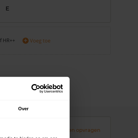
E
+
f HR++
Voeg toe
Over
Andere koopsommen opvragen