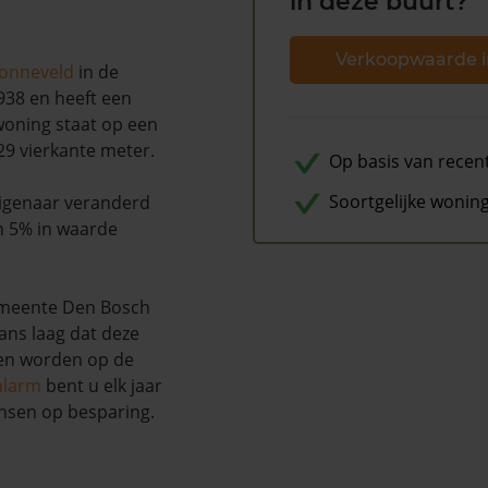
in deze buurt?
Verkoopwaarde i
onneveld
in de
938 en heeft een
woning staat op een
29 vierkante meter.
Op basis van recen
Soortgelijke wonin
 eigenaar veranderd
n 5% in waarde
emeente Den Bosch
kans laag dat deze
nen worden op de
alarm
bent u elk jaar
nsen op besparing.