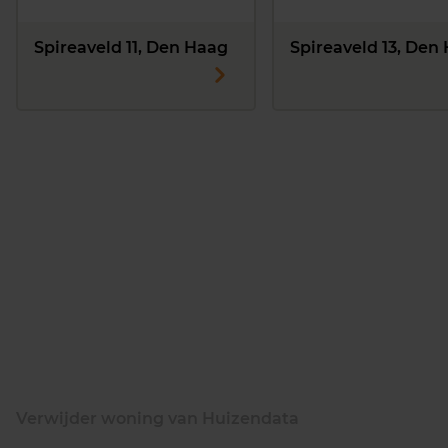
Spireaveld 11, Den Haag
Spireaveld 13, Den
Verwijder woning van Huizendata