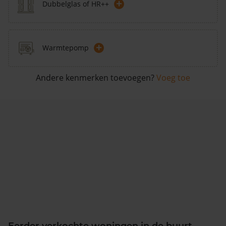
+
Dubbelglas of HR++
+
Warmtepomp
Andere kenmerken toevoegen?
Voeg toe
Eerder verkochte woningen in de buurt