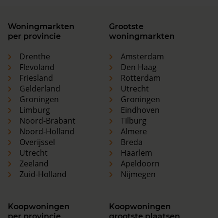
Woningmarkten
Grootste
per provincie
woningmarkten
Drenthe
Amsterdam
Flevoland
Den Haag
Friesland
Rotterdam
Gelderland
Utrecht
Groningen
Groningen
Limburg
Eindhoven
Noord-Brabant
Tilburg
Noord-Holland
Almere
Overijssel
Breda
Utrecht
Haarlem
Zeeland
Apeldoorn
Zuid-Holland
Nijmegen
Koopwoningen
Koopwoningen
per provincie
grootste plaatsen