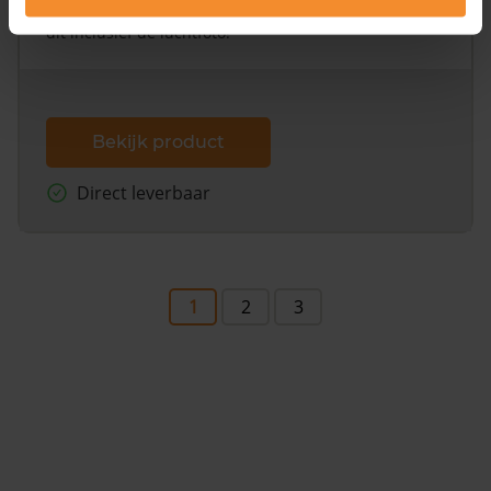
omliggende percelen met de kadastrale erfgrenzen,
dit inclusief de luchtfoto!
Bekijk product
Direct leverbaar
1
2
3