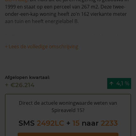
1999 en staat op een perceel van 267 m2. Deze twee-
onder-een-kap woning heeft zo’n 162 vierkante meter
aan tuin en heeft energielabel B.
Deze twee-onder-een-kap woning is in 2018 voor het
laatst verkocht en is in de afgelopen 12 maanden met
+ Lees de volledige omschrijving
meer dan 9% in waarde gestegen. Vanaf 1993 is de
woning 1 keer van eigenaar veranderd.
De WOZ waarde van Spireaveld 15 volgens de
Afgelopen kwartaal:
gemeente Den Haag is €545.000 (2020). Volgens
4,1 %
+ €26.214
Kadasterdata is de kans laag dat deze waarde te hoog
is en dat er bespaard zou kunnen worden op de
gemeentelijke belastingen. Met het
gratis WOZ alarm
Direct de actuele woningwaarde weten van
bent u elk jaar op de hoogte van uw laatste WOZ
Spireaveld 15?
waarde en kansen op besparing. Schrijf u
hier
gratis in.
SMS
2492LC
+
15
naar
2233