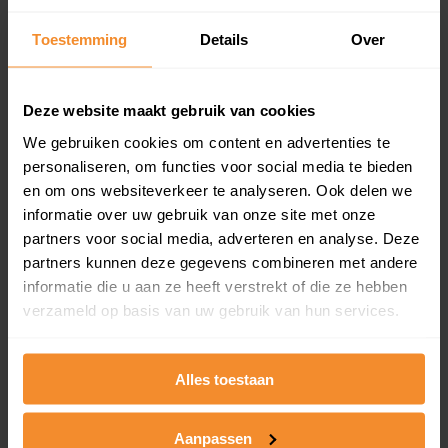
updates)
Inclusief 1 jaar gratis updates
Toestemming
Details
Over
Een overzicht van alle verkochte woningen (koopsom
en koopdatum) binnen een postcodegebied. Dit
Deze website maakt gebruik van cookies
inclusief een jaar lang gratis updates van nieuwe
koopsommen.
We gebruiken cookies om content en advertenties te
personaliseren, om functies voor social media te bieden
en om ons websiteverkeer te analyseren. Ook delen we
informatie over uw gebruik van onze site met onze
Bekijk product
partners voor social media, adverteren en analyse. Deze
partners kunnen deze gegevens combineren met andere
Direct leverbaar
informatie die u aan ze heeft verstrekt of die ze hebben
verzameld op basis van uw gebruik van hun services.
Kadastrale kaart pakket
Alles toestaan
Alleen globale ligging perceel
Aanpassen
Een uitgebreid overzicht van het perceel en