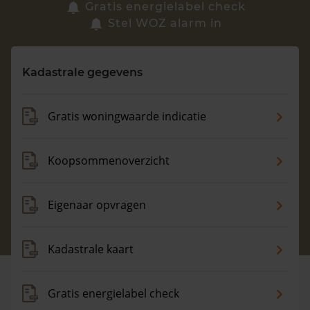
Zoek een woning
Gratis energielabel check
Stel WOZ alarm in
Vragen? Neem contact met ons op
Kadastrale gegevens
088 220 4200
Maandag t/m vrijdag - 08:00 -18:00
Gratis woningwaarde indicatie
Koopsommenoverzicht
Eigenaar opvragen
Kadastrale kaart
Gratis energielabel check