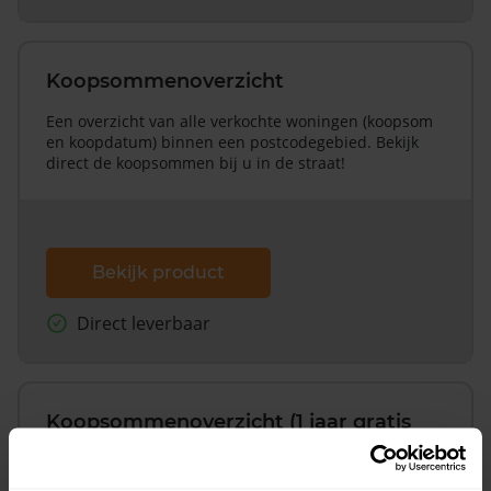
Koopsommenoverzicht
Een overzicht van alle verkochte woningen (koopsom
en koopdatum) binnen een postcodegebied. Bekijk
direct de koopsommen bij u in de straat!
Bekijk product
Direct leverbaar
Koopsommenoverzicht (1 jaar gratis
updates)
Inclusief 1 jaar gratis updates