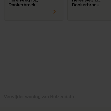
Herenweg 132,
Herenweg 133,
Donkerbroek
Donkerbroek
Verwijder woning van Huizendata