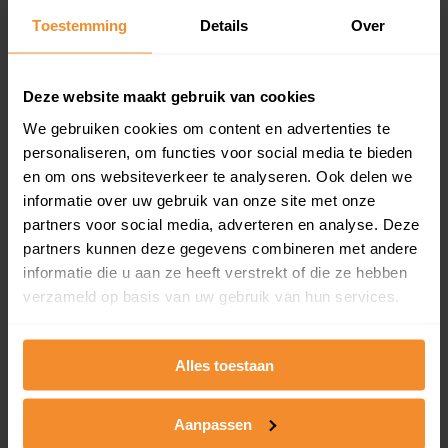
Toestemming
Details
Over
Een overzicht van alle verkochte woningen (koopsom
en koopdatum) binnen een postcodegebied. Dit
inclusief een jaar lang gratis updates van nieuwe
koopsommen.
Deze website maakt gebruik van cookies
We gebruiken cookies om content en advertenties te
personaliseren, om functies voor social media te bieden
en om ons websiteverkeer te analyseren. Ook delen we
Bekijk product
informatie over uw gebruik van onze site met onze
partners voor social media, adverteren en analyse. Deze
Direct leverbaar
partners kunnen deze gegevens combineren met andere
informatie die u aan ze heeft verstrekt of die ze hebben
verzameld op basis van uw gebruik van hun services.
Kadastrale kaart pakket
Alleen globale ligging perceel
Alles toestaan
Een uitgebreid overzicht van het perceel en
omliggende percelen met de kadastrale erfgrenzen,
Aanpassen
dit inclusief de luchtfoto!