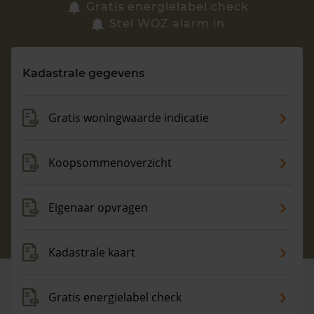
Zoek een woning
Gratis energielabel check
Stel WOZ alarm in
Vragen? Neem contact met ons op
Kadastrale gegevens
088 220 4200
Maandag t/m vrijdag - 08:00 -18:00
Gratis woningwaarde indicatie
Koopsommenoverzicht
Eigenaar opvragen
Kadastrale kaart
Gratis energielabel check