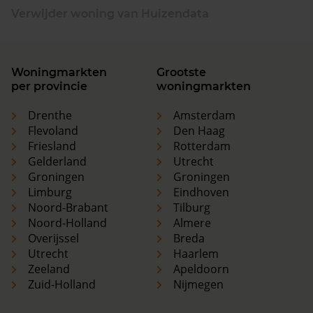
Verwijder woning van Huizendata
Woningmarkten
Grootste
per provincie
woningmarkten
Drenthe
Amsterdam
Flevoland
Den Haag
Friesland
Rotterdam
Gelderland
Utrecht
Groningen
Groningen
Limburg
Eindhoven
Noord-Brabant
Tilburg
Noord-Holland
Almere
Overijssel
Breda
Utrecht
Haarlem
Zeeland
Apeldoorn
Zuid-Holland
Nijmegen