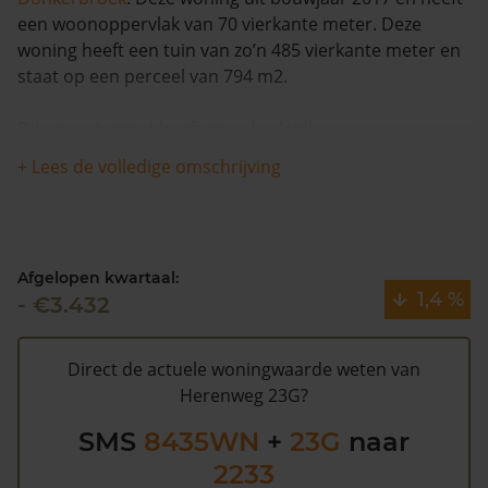
een woonoppervlak van 70 vierkante meter. Deze
woning heeft een tuin van zo’n 485 vierkante meter en
staat op een perceel van 794 m2.
Dit appartement heeft geen herleidbare
koopsominformatie en is in de afgelopen 12 maanden
+ Lees de volledige omschrijving
stabiel gebleven in waarde. De woning is sinds 1993
waarschijnlijk niet meer verkocht.
Volgens Kadasterdata is de kans laag dat deze waarde
Afgelopen kwartaal:
te hoog is en dat er bespaard zou kunnen worden op
1,4 %
- €3.432
de gemeentelijke belastingen. Met het
gratis WOZ
alarm
bent u elk jaar op de hoogte van uw laatste WOZ
waarde en kansen op besparing. Schrijf u
hier
gratis in.
Direct de actuele woningwaarde weten van
Herenweg 23G?
SMS
8435WN
+
23G
naar
2233