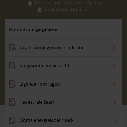
Zoek een woning
Gratis energielabel check
Stel WOZ alarm in
Vragen? Neem contact met ons op
Kadastrale gegevens
088 220 4200
Maandag t/m vrijdag - 08:00 -18:00
Gratis woningwaarde indicatie
Koopsommenoverzicht
Eigenaar opvragen
Kadastrale kaart
Gratis energielabel check