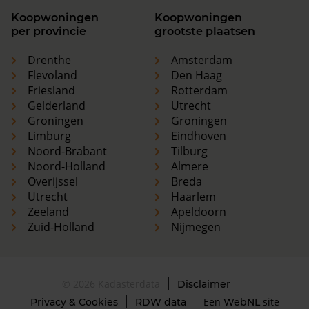
Koopwoningen
Koopwoningen
per provincie
grootste plaatsen
Drenthe
Amsterdam
Flevoland
Den Haag
Friesland
Rotterdam
Gelderland
Utrecht
Groningen
Groningen
Limburg
Eindhoven
Noord-Brabant
Tilburg
Noord-Holland
Almere
Overijssel
Breda
Utrecht
Haarlem
Zeeland
Apeldoorn
Zuid-Holland
Nijmegen
© 2026 Kadasterdata
Disclaimer
Een
site
Privacy & Cookies
RDW data
WebNL