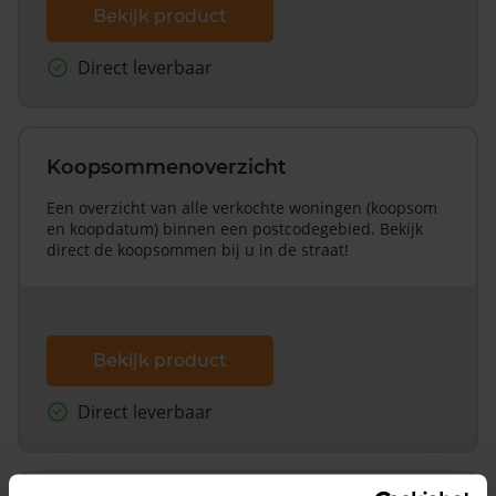
Bekijk product
Direct leverbaar
Koopsommenoverzicht
Een overzicht van alle verkochte woningen (koopsom
en koopdatum) binnen een postcodegebied. Bekijk
direct de koopsommen bij u in de straat!
Bekijk product
Direct leverbaar