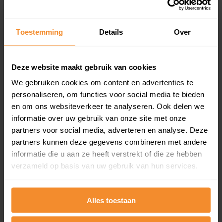
Koopsommenoverzicht (1 jaar gratis
updates)
Toestemming
Details
Over
Inclusief 1 jaar gratis updates
Een overzicht van alle verkochte woningen (koopsom
en koopdatum) binnen een postcodegebied. Dit
Deze website maakt gebruik van cookies
inclusief een jaar lang gratis updates van nieuwe
koopsommen.
We gebruiken cookies om content en advertenties te
personaliseren, om functies voor social media te bieden
en om ons websiteverkeer te analyseren. Ook delen we
informatie over uw gebruik van onze site met onze
partners voor social media, adverteren en analyse. Deze
Bekijk product
partners kunnen deze gegevens combineren met andere
Direct leverbaar
informatie die u aan ze heeft verstrekt of die ze hebben
verzameld op basis van uw gebruik van hun services.
Kadastrale kaart pakket
Alles toestaan
Alleen globale ligging perceel