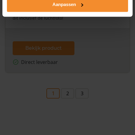
Aanpassen
Een uitgebreid overzicht van het perceel en
omliggende percelen met de kadastrale erfgrenzen,
dit inclusief de luchtfoto!
Bekijk product
Direct leverbaar
1
2
3